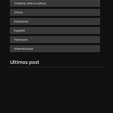
Cinema, arte e cultura
Clima
Economia
Esporte
Famosos
Internacional
Ultimos post