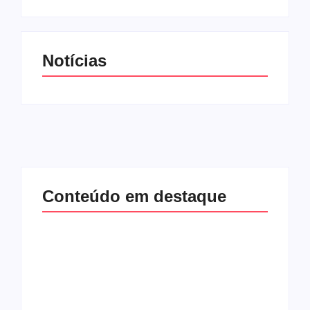
Notícias
Conteúdo em destaque
Com audiência e
Lei Maria da Penha
faturamento em
completa 20 anos: