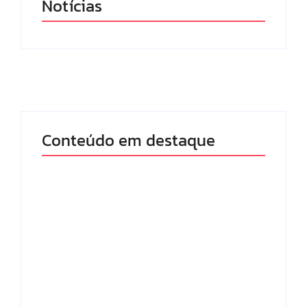
Notícias
Conteúdo em destaque
Lei Maria da Penha
Com audiência e
completa 20 anos:
faturamento em
violência doméstica
baixa, RedeTV! vai
ainda desafia
mexer na
proteção às
programação matinal
mulheres no Brasil
By
Redação MD News
By
Redação MD News