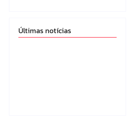
Últimas notícias
Band e Luciana
Gimenez se
encaminham para
fechar acordo e
Os 10 livros mais
lançar programa
lidos no MEC Livros
ainda em 2026
em julho de 2026
By
Redação MD News
By
Redação MD News