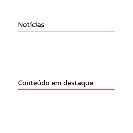
Notícias
Conteúdo em destaque
Band e Luciana
Gimenez se
encaminham para