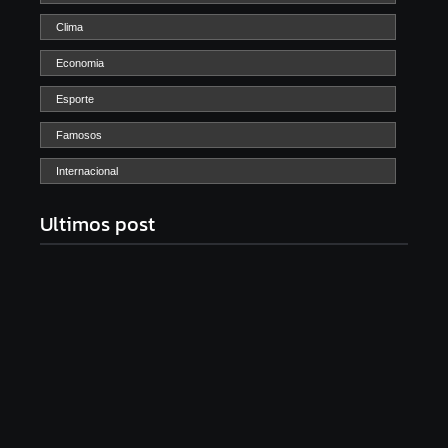
Clima
Economia
Esporte
Famosos
Internacional
Ultimos post
Band e Luciana Gimenez se encaminham para
fechar acordo e lançar programa ainda em 2026
04/08/2026