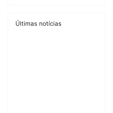
Últimas notícias
Tv
Band e Luciana Gimenez
se encaminham para
fechar acordo e lançar
programa ainda em
2026
04/08/2026
-
by
Redação MD News
A apresentadora Luciana Gimenez e a Band
estão em vias de assinar um contrato entre as
partes nos próximos dias. De acordo com a
Folha de São Paulo, a atração será semanal