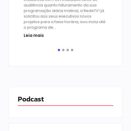
de 1
audiência quanto faturamento da sua
by
R
programação diária matinal, a RedeTV! já
Quar
solicitou aos seus executivos novos
temp
projetos para a faixa horária, isso inclui até
médi
o programa de...
prot
Leia mais
de v
pelo.
Leia
Podcast