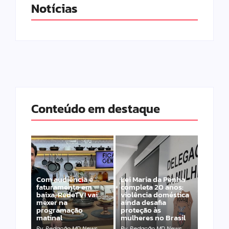
Notícias
Conteúdo em destaque
Com audiência e
Lei Maria da Penha
faturamento em
completa 20 anos:
baixa, RedeTV! vai
violência doméstica
mexer na
ainda desafia
programação
proteção às
matinal
mulheres no Brasil
By
Redação MD News
By
Redação MD News