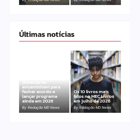
Últimas notícias
Band e Luciana
Gimenez se
encaminham para
fechar acordo e
Os 10 livros mais
lançar programa
lidos no MEC Livros
ainda em 2026
em julho de 2026
By
Redação MD News
By
Redação MD News