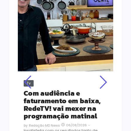
Tv
Jus
Re
s
Com audiência e
Le
ho
faturamento em baixa,
co
RedeTV! vai mexer na
vi
programação matinal
ai
06/08/2026
-
by
Redação MD News
às
Insatisfeita com os resultados tanto de