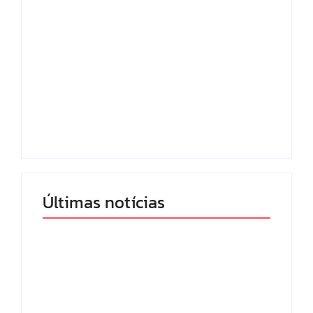
Lei Maria da Penha
Com audiência e
completa 20 anos:
faturamento em
violência doméstica
baixa, RedeTV! vai
ainda desafia
mexer na
proteção às
programação matinal
mulheres no Brasil
By
Redação MD News
By
Redação MD News
Últimas notícias
Band e Luciana
Gimenez se