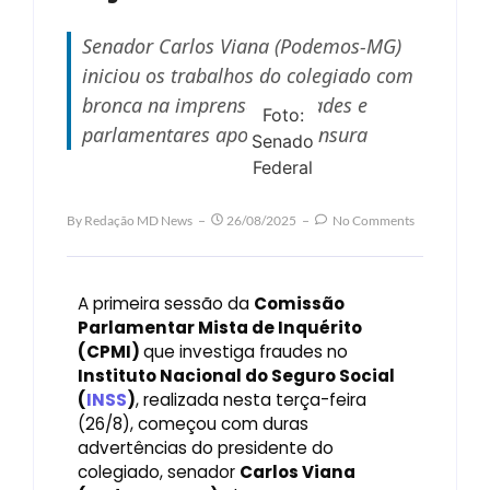
Senador Carlos Viana (Podemos-MG)
iniciou os trabalhos do colegiado com
bronca na imprensa; entidades e
Foto:
parlamentares apontam censura
Senado
Federal
By
Redação MD News
26/08/2025
No Comments
A primeira sessão da
Comissão
Parlamentar Mista de Inquérito
(CPMI)
que investiga fraudes no
Instituto Nacional do Seguro Social
(
INSS
)
, realizada nesta terça-feira
(26/8), começou com duras
advertências do presidente do
colegiado, senador
Carlos Viana