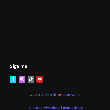
Lei Maria da Penha completa 20 anos: violência
doméstica ainda desafia proteção às mulheres no
Brasil
06/08/2026
Band e Luciana Gimenez se encaminham para
fechar acordo e lançar programa ainda em 2026
04/08/2026
Siga me
© 2025
BorgoTech
: By
Luan Aguiar
Política de Privacidade
|
Termos de uso