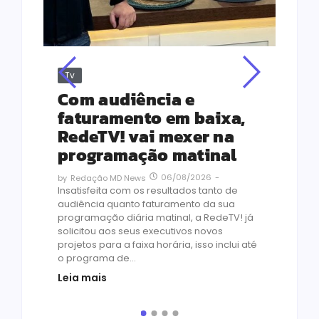
Tv
Jus
Re
s
Com audiência e
Le
ho
faturamento em baixa,
co
RedeTV! vai mexer na
vi
programação matinal
ai
06/08/2026
-
by
Redação MD News
às
Insatisfeita com os resultados tanto de
de 1
audiência quanto faturamento da sua
by
R
programação diária matinal, a RedeTV! já
Quar
solicitou aos seus executivos novos
temp
projetos para a faixa horária, isso inclui até
médi
o programa de...
prot
Leia mais
de v
pelo.
Leia