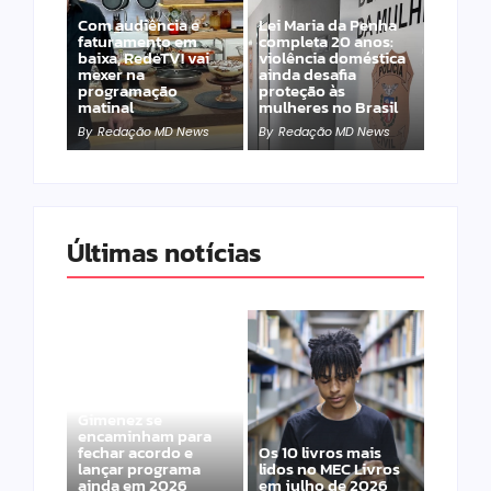
Com audiência e
Lei Maria da Penha
faturamento em
completa 20 anos:
baixa, RedeTV! vai
violência doméstica
mexer na
ainda desafia
programação
proteção às
matinal
mulheres no Brasil
By
Redação MD News
By
Redação MD News
Últimas notícias
Band e Luciana
Gimenez se
encaminham para
fechar acordo e
Os 10 livros mais
lançar programa
lidos no MEC Livros
ainda em 2026
em julho de 2026