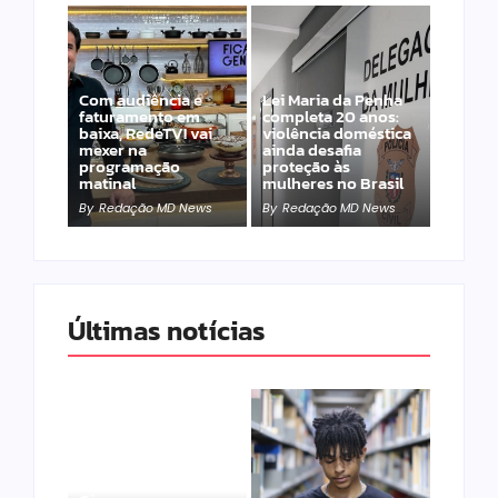
Com audiência e
Lei Maria da Penha
faturamento em
completa 20 anos:
baixa, RedeTV! vai
violência doméstica
mexer na
ainda desafia
programação
proteção às
matinal
mulheres no Brasil
By
Redação MD News
By
Redação MD News
Últimas notícias
Band e Luciana