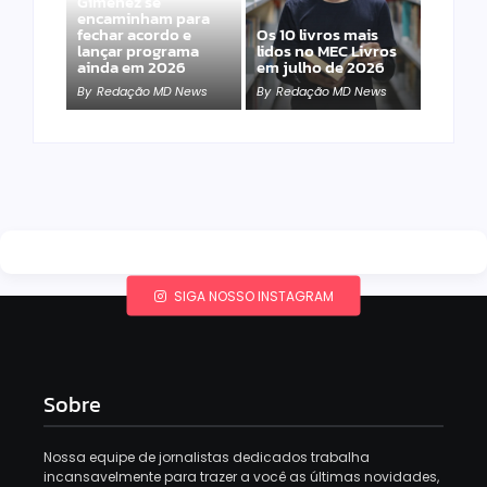
Gimenez se
encaminham para
fechar acordo e
Os 10 livros mais
lançar programa
lidos no MEC Livros
ainda em 2026
em julho de 2026
By
Redação MD News
By
Redação MD News
SIGA NOSSO INSTAGRAM
Sobre
Nossa equipe de jornalistas dedicados trabalha
incansavelmente para trazer a você as últimas novidades,