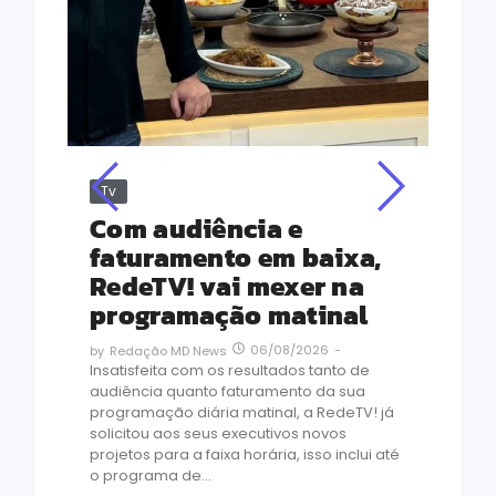
Tv
Jus
Re
s
Com audiência e
Le
ho
faturamento em baixa,
co
RedeTV! vai mexer na
vi
programação matinal
ai
06/08/2026
-
by
Redação MD News
às
Insatisfeita com os resultados tanto de
de 1
audiência quanto faturamento da sua
by
R
programação diária matinal, a RedeTV! já
Quar
solicitou aos seus executivos novos
temp
projetos para a faixa horária, isso inclui até
médi
o programa de...
prot