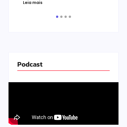
Leia mais
de v
pelo.
Leia
Podcast