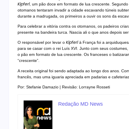
Kipferl
, um pão doce em formato de lua crescente. Segundo h
otomanos tentaram invadir a cidade escavando túneis subte
durante a madrugada, os primeiros a ouvir os sons da escava
Para celebrar a vitória contra os otomanos, os padeiros cr
presente na bandeira turca. Nascia ali o que anos depois s
Kipferl
O responsável por levar o
à França foi a arquiduques
para se casar com o rei Luís XVI. Junto com seus costumes, t
o pão em formato de lua crescente. Os franceses o batizar
“crescente”.
A receita original foi sendo adaptada ao longo dos anos. C
francês, mas uma iguaria apreciada em padarias e cafeteria
Por: Stefanie Damazio | Revisão: Lorrayne Rosseti
Redação MD News