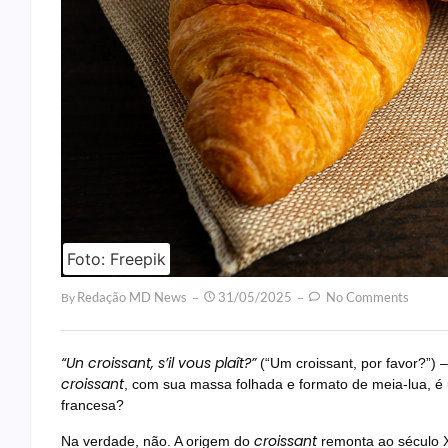
Foto: Freepik
Redação MD News
31/05/2025
No Comments
By
“Un croissant, s’il vous plaît?”
(“Um croissant, por favor?”) 
croissant
, com sua massa folhada e formato de meia-lua, é
francesa?
croissant
Na verdade, não. A origem do
remonta ao século X