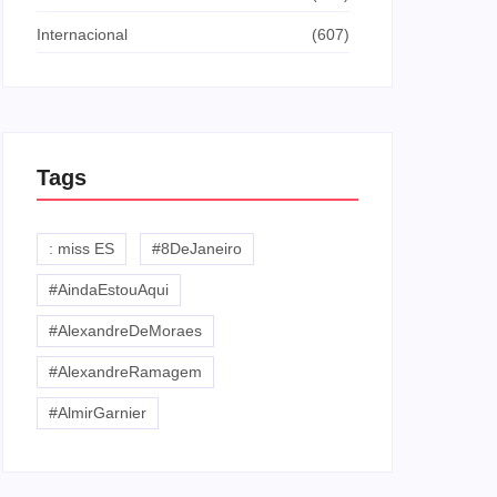
Internacional
(607)
Tags
: miss ES
#8DeJaneiro
#AindaEstouAqui
#AlexandreDeMoraes
#AlexandreRamagem
#AlmirGarnier