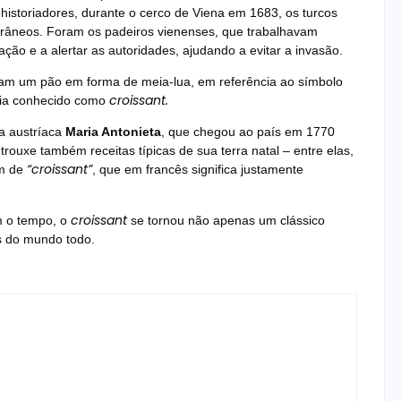
istoriadores, durante o cerco de Viena em 1683, os turcos
rrâneos. Foram os padeiros vienenses, que trabalhavam
ção e a alertar as autoridades, ajudando a evitar a invasão.
iaram um pão em forma de meia-lua, em referência ao símbolo
croissant.
eria conhecido como
a austríaca
Maria Antonieta
, que chegou ao país em 1770
rouxe também receitas típicas de sua terra natal – entre elas,
“croissant”
am de
, que em francês significa justamente
croissant
om o tempo, o
se tornou não apenas um clássico
s do mundo todo.