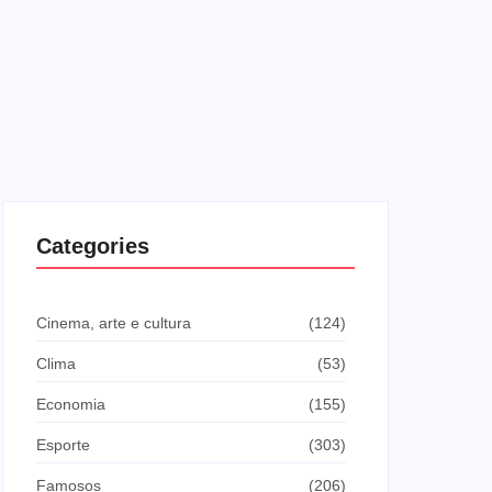
Cinema, ar
Os 10
MEC L
by
Redaçã
O MEC Livro
Ministério 
milhão de u
Categories
das maiores 
Leia mais
Cinema, arte e cultura
(124)
Clima
(53)
Economia
(155)
Esporte
(303)
Famosos
(206)