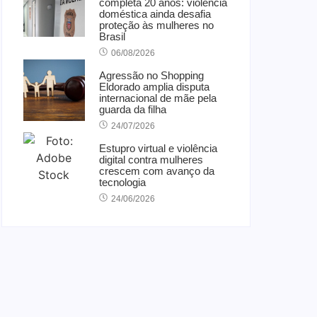
completa 20 anos: violência
doméstica ainda desafia
proteção às mulheres no
Brasil
06/08/2026
Agressão no Shopping
Eldorado amplia disputa
internacional de mãe pela
v
guarda da filha
and e Luciana Gimenez se
24/07/2026
ncaminham para fechar
Estupro virtual e violência
cordo e lançar programa
digital contra mulheres
crescem com avanço da
inda em 2026
tecnologia
24/06/2026
04/08/2026
-
Redação MD News
presentadora Luciana Gimenez e a Band estão em vias
assinar um contrato entre as partes nos próximos dias.
acordo com a Folha de São Paulo, a atração será
anal na...
ia mais