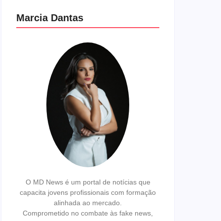
Marcia Dantas
O MD News é um portal de notícias que
capacita jovens profissionais com formação
alinhada ao mercado.
Comprometido no combate às fake news,