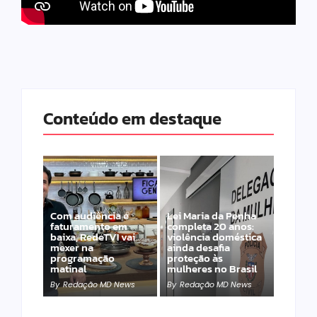
Conteúdo em destaque
Com audiência e
Lei Maria da Penha
faturamento em
completa 20 anos:
baixa, RedeTV! vai
violência doméstica
mexer na
ainda desafia
programação
proteção às
matinal
mulheres no Brasil
By
Redação MD News
By
Redação MD News