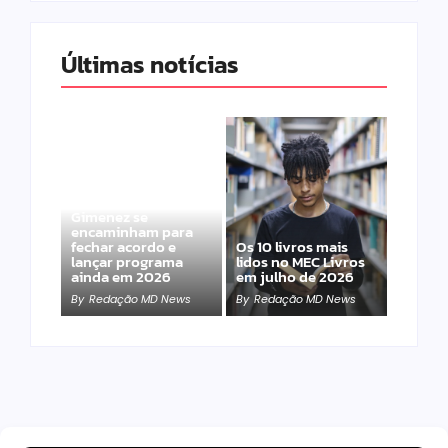
Últimas notícias
Band e Luciana
Gimenez se
encaminham para
fechar acordo e
Os 10 livros mais
lançar programa
lidos no MEC Livros
ainda em 2026
em julho de 2026
By
Redação MD News
By
Redação MD News