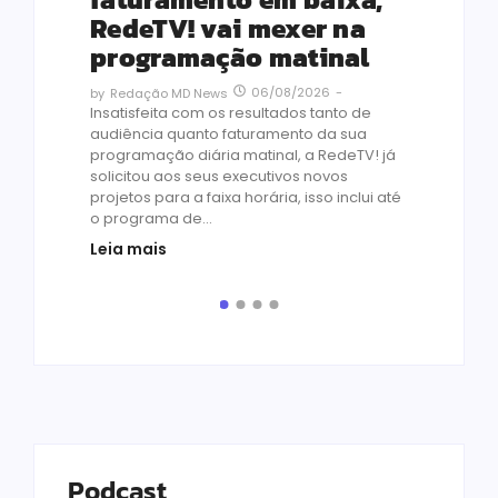
co
RedeTV! vai mexer na
vi
programação matinal
ai
06/08/2026
-
by
Redação MD News
às
Insatisfeita com os resultados tanto de
de 1
audiência quanto faturamento da sua
by
R
programação diária matinal, a RedeTV! já
Quar
solicitou aos seus executivos novos
temp
projetos para a faixa horária, isso inclui até
médi
o programa de...
prot
Leia mais
de v
pelo.
Leia
Podcast