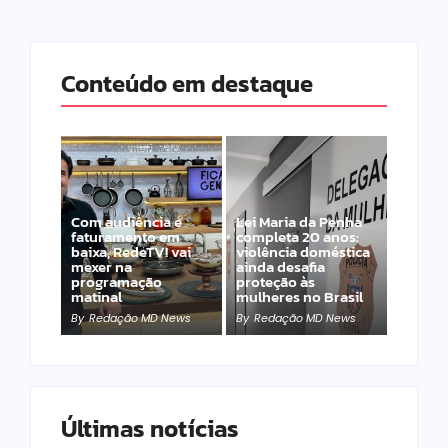
Conteúdo em destaque
Com audiência e
Lei Maria da Penha
faturamento em
completa 20 anos:
baixa, RedeTV! vai
violência doméstica
mexer na
ainda desafia
programação
proteção às
matinal
mulheres no Brasil
By
Redação MD News
By
Redação MD News
Últimas notícias