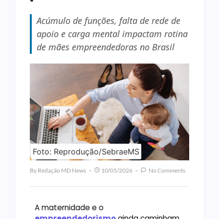
Acúmulo de funções, falta de rede de
apoio e carga mental impactam rotina
de mães empreendedoras no Brasil
Foto: Reprodução/SebraeMS
By
Redação MD News
10/05/2026
No Comments
A maternidade e o
empreendedorismo
ainda caminham