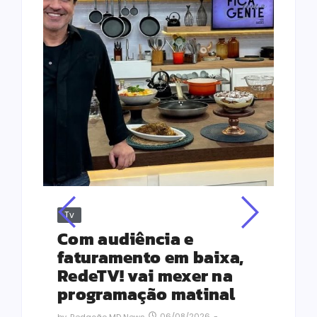
Tv
Jus
Re
s
Com audiência e
Le
ho
faturamento em baixa,
co
RedeTV! vai mexer na
vi
programação matinal
ai
06/08/2026
-