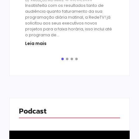
by
Redação MD News
às
Insatisfeita com os resultados tanto de
de 1
audiência quanto faturamento da sua
by
R
programação diária matinal, a RedeTV! já
Quar
solicitou aos seus executivos novos
temp
projetos para a faixa horária, isso inclui até
médi
o programa de...
prot
Leia mais
de v
pelo.
Leia
Podcast