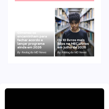
Band e Luciana
Gimenez se
encaminham para
fechar acordo e
Os 10 livros mais
lançar programa
lidos no MEC Livros
ainda em 2026
em julho de 2026
By
Redação MD News
By
Redação MD News