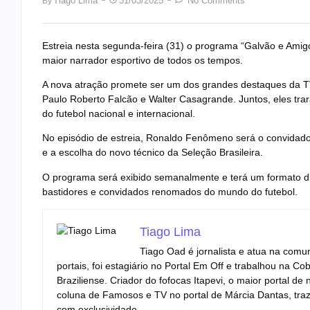
Tiago Lima
31/03/2025
No Comments
By
Estreia nesta segunda-feira (31) o programa “Galvão e Ami
maior narrador esportivo de todos os tempos.
A nova atração promete ser um dos grandes destaques da TV
Paulo Roberto Falcão e Walter Casagrande. Juntos, eles trar
do futebol nacional e internacional.
No episódio de estreia, Ronaldo Fenômeno será o convidado
e a escolha do novo técnico da Seleção Brasileira.
O programa será exibido semanalmente e terá um formato di
bastidores e convidados renomados do mundo do futebol.
Tiago Lima
Tiago Oad é jornalista e atua na com
portais, foi estagiário no Portal Em Off e trabalhou na 
Braziliense. Criador do fofocas Itapevi, o maior portal d
coluna de Famosos e TV no portal de Márcia Dantas, tra
com exclusividade.