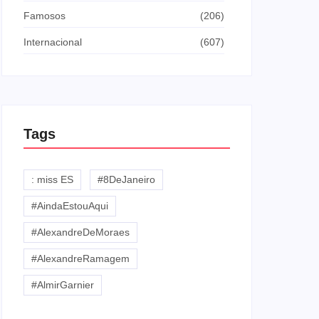
Famosos
(206)
Internacional
(607)
Tags
: miss ES
#8DeJaneiro
#AindaEstouAqui
#AlexandreDeMoraes
#AlexandreRamagem
#AlmirGarnier