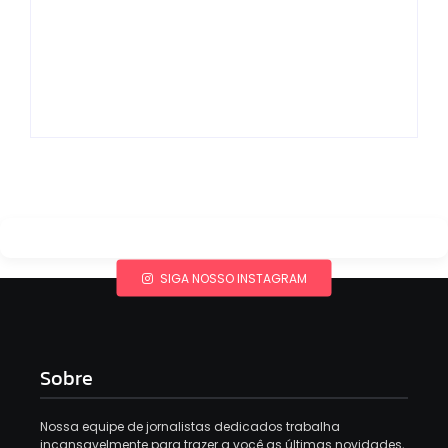
Gimenez se
encaminham para
fechar acordo e
Os 10 livros mais
lançar programa
lidos no MEC Livros
ainda em 2026
em julho de 2026
By
Redação MD News
By
Redação MD News
SIGA NOSSO INSTAGRAM
Sobre
Nossa equipe de jornalistas dedicados trabalha
incansavelmente para trazer a você as últimas novidades,