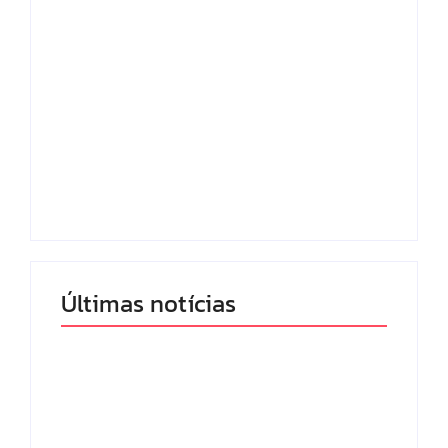
Lei Maria da Penha
Com audiência e
completa 20 anos:
faturamento em
violência doméstica
baixa, RedeTV! vai
ainda desafia
mexer na
proteção às
programação matinal
mulheres no Brasil
By
Redação MD News
By
Redação MD News
Últimas notícias
Band e Luciana