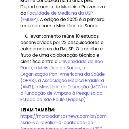
Brasil é conduzida há 15 anos pelo
Departamento de Medicina Preventiva
da
Faculdade de Medicina da USP
(FMUSP).
A edição de 2025 é a primeira
realizada com o Ministério da Saúde.
O levantamento reúne 10 estudos
desenvolvidos por 22 pesquisadores e
colaboradores da FMUSP. O trabalho é
fruto de uma colaboração técnica e
científica entre a
Universidade de São
Paulo, o Ministério da Saúde, a
Organização Pan-Americana da Saúde
(OPAS), a Associação Médica Brasileira
(AMB), o Ministério da Educação (MEC) e
a Fundação de Amparo à Pesquisa do
Estado de São Paulo (Fapesp).
LEIAM TAMBÉM:
https://marciadantasnews.com.br/comi
ssao-vai-avaliar-a-qualidade-da-
formacao-de-medicos-no-brasil/
👩🏻‍⚕️