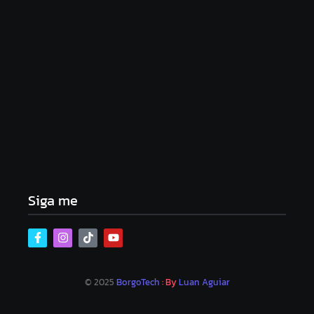
Lei Maria da Penha completa 20 anos: violência
doméstica ainda desafia proteção às mulheres no
Brasil
06/08/2026
Band e Luciana Gimenez se encaminham para
fechar acordo e lançar programa ainda em 2026
04/08/2026
Siga me
© 2025
BorgoTech
: By
Luan Aguiar