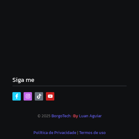
Lei Maria da Penha completa 20 anos: violência
doméstica ainda desafia proteção às mulheres no
Brasil
06/08/2026
Band e Luciana Gimenez se encaminham para
fechar acordo e lançar programa ainda em 2026
04/08/2026
Siga me
© 2025
BorgoTech
: By
Luan Aguiar
Política de Privacidade
|
Termos de uso