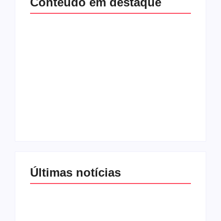
Conteúdo em destaque
Com audiência e
Lei Maria da Penha
faturamento em
completa 20 anos:
baixa, RedeTV! vai
violência doméstica
mexer na
ainda desafia
programação
proteção às
matinal
mulheres no Brasil
By
Redação MD News
By
Redação MD News
Últimas notícias