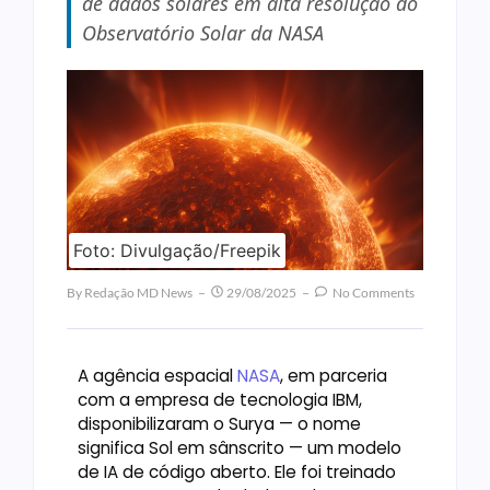
de dados solares em alta resolução do
Observatório Solar da NASA
Foto: Divulgação/Freepik
By
Redação MD News
29/08/2025
No Comments
A agência espacial
NASA
, em parceria
com a empresa de tecnologia IBM,
disponibilizaram o Surya — o nome
significa Sol em sânscrito — um modelo
de IA de código aberto. Ele foi treinado