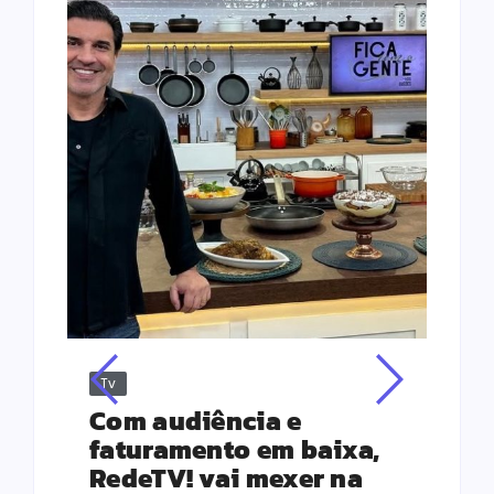
Tv
Jus
Re
s
Com audiência e
Le
ho
faturamento em baixa,
co
RedeTV! vai mexer na