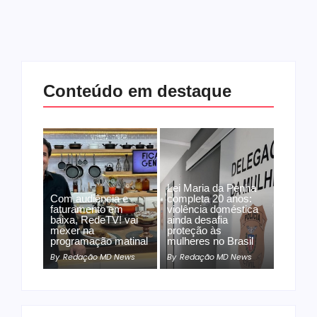
Conteúdo em destaque
Lei Maria da Penha
Com audiência e
completa 20 anos:
faturamento em
violência doméstica
baixa, RedeTV! vai
ainda desafia
mexer na
proteção às
programação matinal
mulheres no Brasil
By
Redação MD News
By
Redação MD News