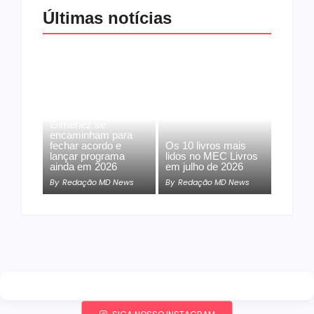
Últimas notícias
Band e Luciana
Gimenez se
encaminham para
fechar acordo e
Os 10 livros mais
lançar programa
lidos no MEC Livros
ainda em 2026
em julho de 2026
By
Redação MD News
By
Redação MD News
SIGA NOSSO INSTAGRAM