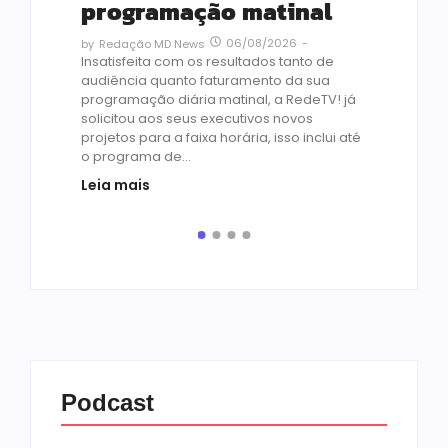
vi
programação matinal
ai
06/08/2026
-
by
Redação MD News
às
Insatisfeita com os resultados tanto de
de 1
audiência quanto faturamento da sua
by
R
programação diária matinal, a RedeTV! já
Quar
solicitou aos seus executivos novos
temp
projetos para a faixa horária, isso inclui até
médi
o programa de...
prot
Leia mais
de v
pelo.
Leia
Podcast