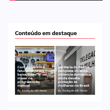
Conteúdo em destaque
Com audiência e
Lei Maria da Penha
faturamento em
completa 20 anos:
baixa, RedeTV! vai
violência doméstica
mexer na
ainda desafia
programação
proteção às
matinal
mulheres no Brasil
By
Redação MD News
By
Redação MD News