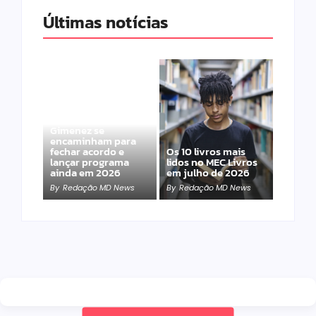
Últimas notícias
Band e Luciana
Gimenez se
encaminham para
fechar acordo e
Os 10 livros mais
lançar programa
lidos no MEC Livros
ainda em 2026
em julho de 2026
By
Redação MD News
By
Redação MD News