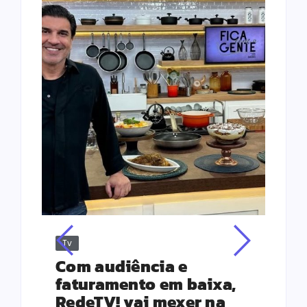
Tv
Jus
Re
s
Com audiência e
Le
ho
faturamento em baixa,
co
RedeTV! vai mexer na