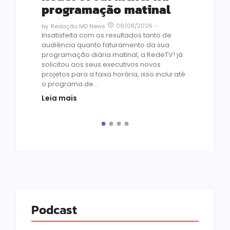
vi
programação matinal
ai
06/08/2026
-
by
Redação MD News
às
Insatisfeita com os resultados tanto de
de 1
audiência quanto faturamento da sua
by
R
programação diária matinal, a RedeTV! já
Quar
solicitou aos seus executivos novos
temp
projetos para a faixa horária, isso inclui até
médi
o programa de...
prot
Leia mais
de v
pelo.
Leia
Podcast