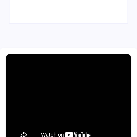
ainda em 2026
em julho de 2026
By
Redação MD News
By
Redação MD News