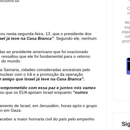
nfidencial
C
n
Ab
esp
espa
rmou nesta segunda-feira, 13, que o presidente dos
co
ael já teve na Casa Branca”
. Segundo ele, nenhum
pro
as ao presidente americano que foi ovacionado
e ressaltou que ele foi fundamental para o retorno
 e do mundo.
a Samaria, cidades consideradas ancestrais pelo
o nuclear com o Irã e a promoção da operação
 amigo que Israel já teve na Casa Branca”.
 comprometido com essa paz e juntos nós vamos
ltou que os EUA apoiam Israel enquanto
“outros
lamento de Israel, em Jerusalém, horas após o grupo
iro em Gaza.
ceber a maior honraria civil do país pelo empenho
Si