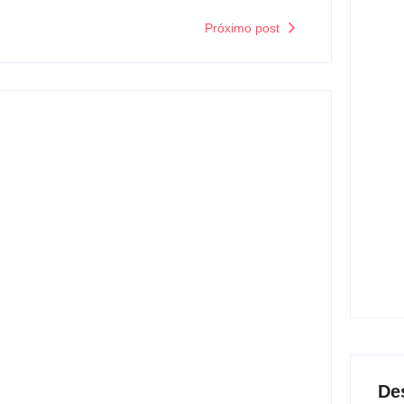
Próximo post
Com 
Red
mati
0
Lei 
viol
prot
0
em baixa, RedeTV! vai
Ban
enca
l
lanç
0
uramento da sua programação diária matinal, a RedeTV!
rária, isso inclui até o programa de...
De