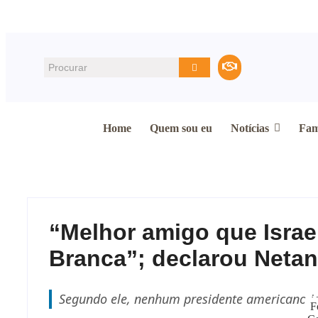
Home
Quem sou eu
Notícias
Fam
“Melhor amigo que Israel
Branca”; declarou Neta
Segundo ele, nenhum presidente americano ja
F