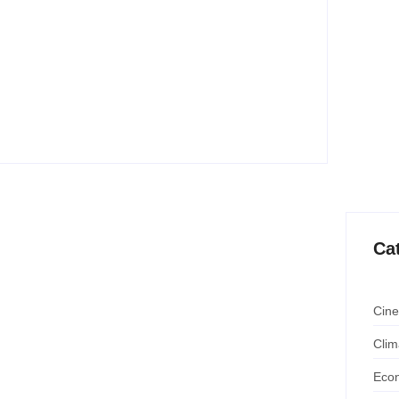
C Livros em julho de 2026
Ministério da Educação (MEC), ultrapassou a marca de
 maiores bibliotecas digitais públicas do...
Ca
Cine
Clim
Eco