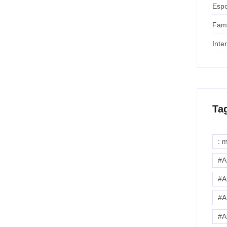
Espo
Fam
Inte
Ta
: 
#A
#A
#A
#A