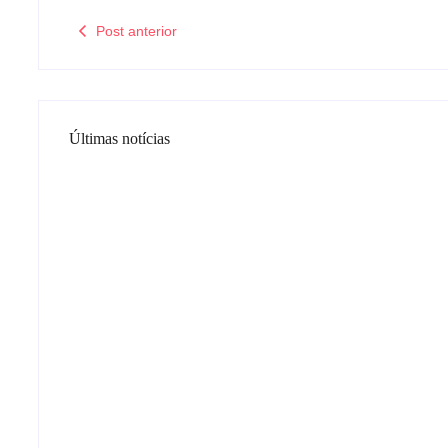
Post anterior
Últimas notícias
Tv
Com audiência e faturamento 
mexer na programação matina
06/08/2026
-
by
Redação MD News
Insatisfeita com os resultados tanto de audiência quanto fat
já solicitou aos seus executivos novos projetos para a faixa ho
Leia mais