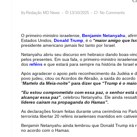
Co
Redação MD News
13/10/2025
No Comments
By
O primeiro-ministro israelense,
Benjamin Netanyahu
, afi
Estados Unidos,
Donald Trump
, é o
“maior amigo que Isr
presidente americano jamais fez tanto por Israel.
Netanyahu abriu seu discurso em hebraico dando boas-vind
pelos presentes. Em sua fala, o primeiro-ministro israelens
dos
reféns
e que estará para sempre na história de Israel
Após agradecer o apoio pelo reconhecimento da Judéia e d
povo judeu, citou os Acordos de Abraão, a saída do acord
“
Martelo da Meia-noite”
para dizer que
“Trump é o maior
“Eu estou comprometido com essa paz, o senhor está
alcançar essa paz”
, celebrou Netanyahu. Ele ainda ressa
líderes caíram na propaganda do Hamas”
.
As declarações foram feitas durante uma cerimônia no Par
terrorista libertar 20 reféns israelenses mantidos em cative
Benjamin Netanyahu ainda lembrou que Donald Trump irá re
no acordo com o Hamas.