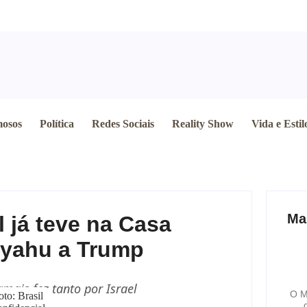
osos
Política
Redes Sociais
Reality Show
Vida e Estil
Ma
 já teve na Casa
nyahu a Trump
mais fez tanto por Israel
O M
oto: Brasil