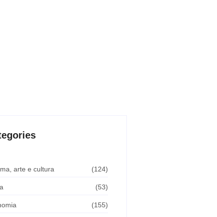
tegories
ma, arte e cultura
(124)
a
(53)
nomia
(155)