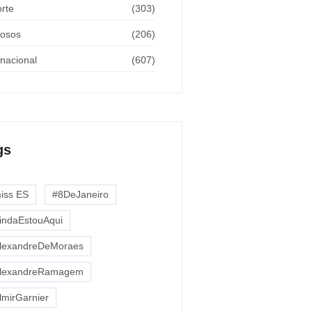
rte
(303)
osos
(206)
rnacional
(607)
gs
miss ES
#8DeJaneiro
indaEstouAqui
lexandreDeMoraes
lexandreRamagem
lmirGarnier