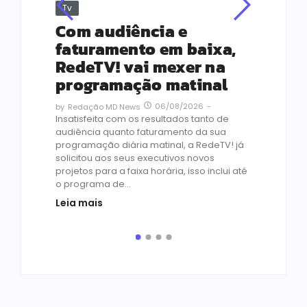
Tv
Jus
Re
s
Com audiência e
Le
ho
faturamento em baixa,
co
RedeTV! vai mexer na
vi
programação matinal
ai
06/08/2026
-
by
Redação MD News
às
Insatisfeita com os resultados tanto de
de 1
audiência quanto faturamento da sua
by
R
programação diária matinal, a RedeTV! já
Quar
solicitou aos seus executivos novos
temp
projetos para a faixa horária, isso inclui até
médi
o programa de...
prot
Leia mais
de v
pelo.
Leia