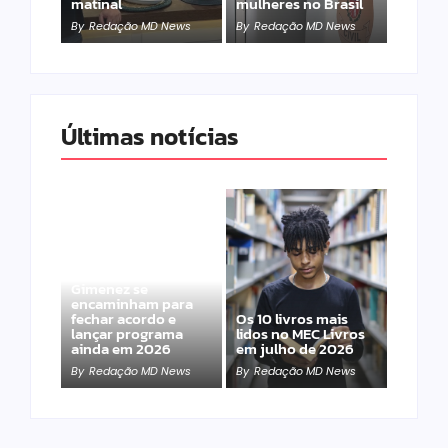
matinal
mulheres no Brasil
By
Redação MD News
By
Redação MD News
Últimas notícias
Band e Luciana
Gimenez se
encaminham para
fechar acordo e
Os 10 livros mais
lançar programa
lidos no MEC Livros
ainda em 2026
em julho de 2026
By
Redação MD News
By
Redação MD News