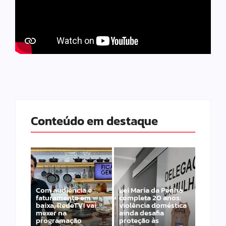
Conteúdo em destaque
Com audiência e
Lei Maria da Penha
faturamento em
completa 20 anos:
baixa, RedeTV! vai
violência doméstica
mexer na
ainda desafia
programação
proteção às