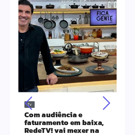
Tv
Jus
Re
s
Com audiência e
Le
ho
faturamento em baixa,
co
RedeTV! vai mexer na