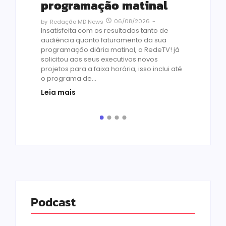
vi
programação matinal
ai
06/08/2026
-
by
Redação MD News
às
Insatisfeita com os resultados tanto de
de 1
audiência quanto faturamento da sua
by
R
programação diária matinal, a RedeTV! já
Quar
solicitou aos seus executivos novos
temp
projetos para a faixa horária, isso inclui até
médi
o programa de...
prot
Leia mais
de v
pelo.
Leia
Podcast