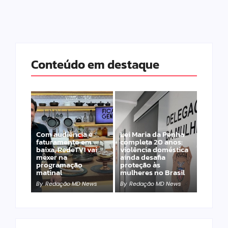
Conteúdo em destaque
Com audiência e
Lei Maria da Penha
faturamento em
completa 20 anos:
baixa, RedeTV! vai
violência doméstica
mexer na
ainda desafia
programação
proteção às
matinal
mulheres no Brasil
By
Redação MD News
By
Redação MD News