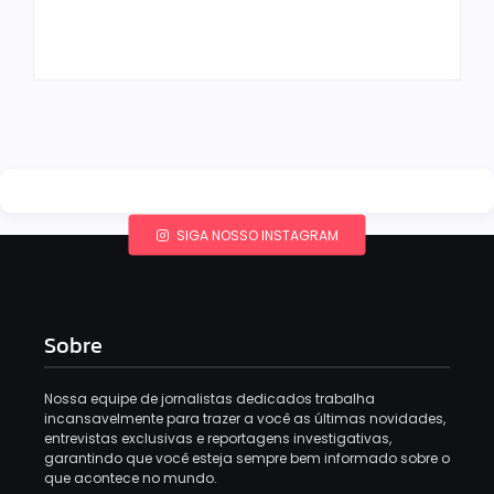
ainda em 2026
em julho de 2026
By
Redação MD News
By
Redação MD News
SIGA NOSSO INSTAGRAM
Sobre
Nossa equipe de jornalistas dedicados trabalha
incansavelmente para trazer a você as últimas novidades,
entrevistas exclusivas e reportagens investigativas,
garantindo que você esteja sempre bem informado sobre o
que acontece no mundo.