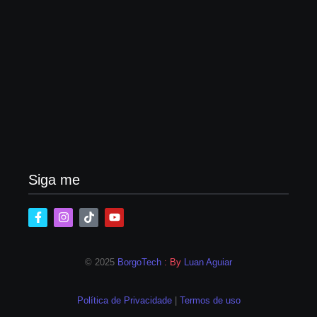
Lei Maria da Penha completa 20 anos: violência
doméstica ainda desafia proteção às mulheres no
Brasil
06/08/2026
Band e Luciana Gimenez se encaminham para
fechar acordo e lançar programa ainda em 2026
04/08/2026
Siga me
© 2025
BorgoTech
: By
Luan Aguiar
Política de Privacidade
|
Termos de uso