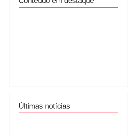
Conteúdo em destaque
Lei Maria da Penha
Com audiência e
completa 20 anos:
faturamento em
violência doméstica
baixa, RedeTV! vai
ainda desafia
mexer na
proteção às
programação matinal
mulheres no Brasil
By
Redação MD News
By
Redação MD News
Últimas notícias