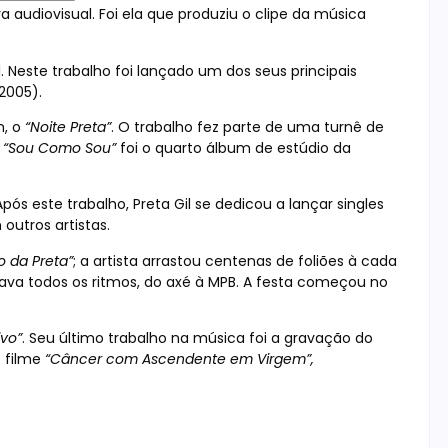
a audiovisual. Foi ela que produziu o clipe da música
. Neste trabalho foi lançado um dos seus principais
2005).
m, o
“Noite Preta”
. O trabalho fez parte de uma turnê de
,
“Sou Como Sou”
foi o quarto álbum de estúdio da
 Após este trabalho, Preta Gil se dedicou a lançar singles
outros artistas.
o da Preta”
; a artista arrastou centenas de foliões à cada
lava todos os ritmos, do axé à MPB. A festa começou no
ivo”
. Seu último trabalho na música foi a gravação do
o filme
“Câncer com Ascendente em Virgem”,