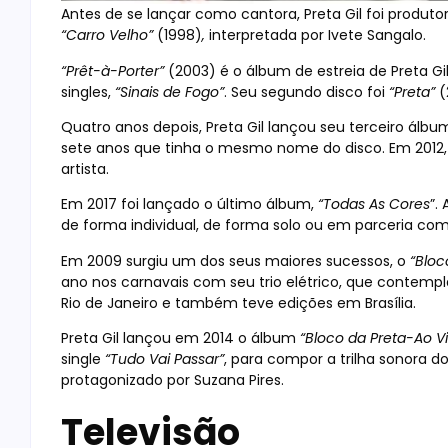
Antes de se lançar como cantora, Preta Gil foi produtor
“Carro Velho”
(1998)
,
interpretada por Ivete Sangalo.
“Prêt-à-Porter”
(2003) é o álbum de estreia de Preta Gil
singles,
“Sinais de Fogo”
. Seu segundo disco foi
“Preta”
(
Quatro anos depois, Preta Gil lançou seu terceiro álbu
sete anos que tinha o mesmo nome do disco. Em 2012
artista.
Em 2017 foi lançado o último álbum,
“Todas As Cores
”.
de forma individual, de forma solo ou em parceria com 
Em 2009 surgiu um dos seus maiores sucessos, o
“Bloc
ano nos carnavais com seu trio elétrico, que contemp
Rio de Janeiro e também teve edições em Brasília.
Preta Gil lançou em 2014 o álbum
“Bloco da Preta-Ao V
single
“Tudo Vai Passar”
, para compor a trilha sonora d
protagonizado por Suzana Pires.
Televisão