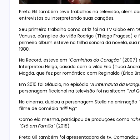
Preta Gil também teve trabalhos na televisão, além d
entrevistas ou interpretando suas canções.
Seu primeiro trabalho como atriz foi na TV Globo em
“
Vanusa, cúmplice do vilão Rodrigo (Thiago Fragoso) e
primeiro álbum esteve na trilha sonora da novela, sua
1980.
Na Record, esteve em
“Caminhos do Coração”
(2007) 
Interpretou Helga, casada com o vilão Eric (Tuca Andr
Magda, que fez par romântico com Reginaldo (Érico Br
Em 2010 foi Gláucia, no episódio
“A Internauta da Mangu
personagem ficcional na televisão foi na sitcom
“Vai 
No cinema, dublou a personagem Stella na animação
filme de comédia
“Billi Pig”
.
Como ela mesma, participou de produções como
“Ch
“Crô em Família”
(2018).
Preta Gil também foi apresentadora de tv. Comandou