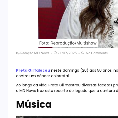
Foto: Reprodução/Multishow
Redação MD News
21/07/2025
No Comments
By
Preta Gil faleceu
neste domingo (20) aos 50 anos, nos
contra um câncer colorretal.
Ao longo da vida, Preta Gil mostrou diversas facetas
o MD News traz este recorte do legado que a cantora dei
Música