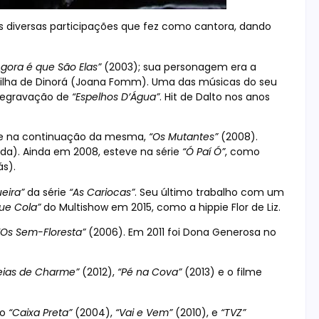
as diversas participações que fez como cantora, dando
Agora é que São Elas”
(2003); sua personagem era a
 filha de Dinorá (Joana Fomm). Uma das músicas do seu
 regravação de
“Espelhos D’Água”
. Hit de Dalto nos anos
e na continuação da mesma,
“Os Mutantes”
(2008).
ada). Ainda em 2008, esteve na série
“Ó Paí Ó”
, como
ás).
eira”
da série
“As Cariocas”
. Seu último trabalho com um
Que Cola”
do Multishow em 2015, como a hippie Flor de Liz.
“Os Sem-Floresta”
(2006). Em 2011 foi Dona Generosa no
eias de Charme”
(2012),
“Pé na Cova”
(2013) e o filme
 o
“Caixa Preta”
(2004),
“Vai e Vem”
(2010), e
“TVZ”