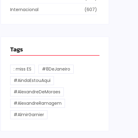
Internacional
(607)
Tags
: miss ES
#8DeJaneiro
#AindaEstouAqui
#AlexandreDeMoraes
#AlexandreRamagem
#AlmirGarnier