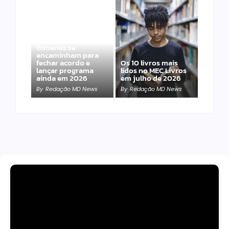
Band e Luciana
Gimenez se
encaminham para
fechar acordo e
Os 10 livros mais
lançar programa
lidos no MEC Livros
ainda em 2026
em julho de 2026
By
Redação MD News
By
Redação MD News