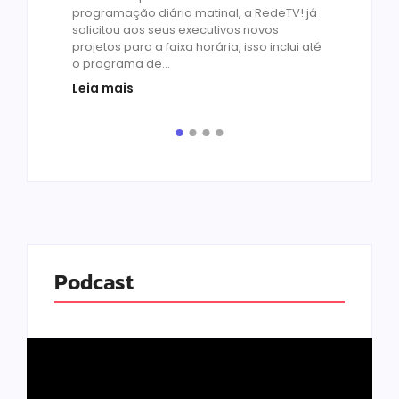
by
R
programação diária matinal, a RedeTV! já
Quar
solicitou aos seus executivos novos
temp
projetos para a faixa horária, isso inclui até
médi
o programa de...
prot
Leia mais
de v
pelo.
Leia
Podcast