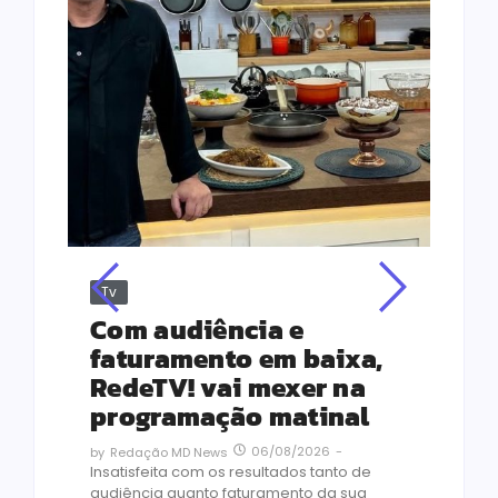
Tv
Jus
Re
s
Com audiência e
Le
ho
faturamento em baixa,
co
RedeTV! vai mexer na
vi
programação matinal
ai
06/08/2026
-
by
Redação MD News
às
Insatisfeita com os resultados tanto de
de 1
audiência quanto faturamento da sua