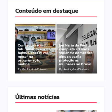
Conteúdo em destaque
Com audiência e
Lei Maria da Penha
faturamento em
completa 20 anos:
baixa, RedeTV! vai
violência doméstica
mexer na
ainda desafia
programação
proteção às
matinal
mulheres no Brasil
By
Redação MD News
By
Redação MD News
Últimas notícias