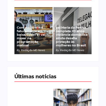
Com audiência e
Lei Maria da Penha
faturamento em
completa 20 anos:
baixa, RedeTV! vai
violência doméstica
mexer na
ainda desafia
programação
proteção às
matinal
mulheres no Brasil
By
Redação MD News
By
Redação MD News
Últimas notícias