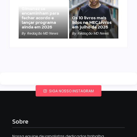
Band e Luciana
Gimenez se
encaminham para
fechar acordo e
Os 10 livros mais
lançar programa
lidos no MEC Livros
ainda em 2026
em julho de 2026
By
Redação MD News
By
Redação MD News
SIGA NOSSO INSTAGRAM
Sobre
Nossa equipe de jornalistas dedicados trabalha