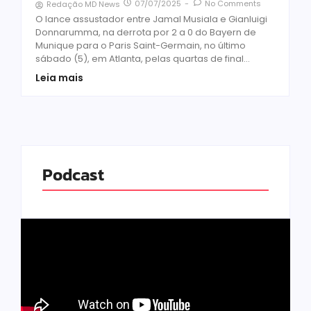
07/07/2025
-
No Comments
Redação MD News
O lance assustador entre Jamal Musiala e Gianluigi
Donnarumma, na derrota por 2 a 0 do Bayern de
Munique para o Paris Saint-Germain, no último
sábado (5), em Atlanta, pelas quartas de final...
Leia mais
Podcast