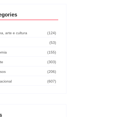
egories
a, arte e cultura
(124)
(53)
omia
(155)
te
(303)
sos
(206)
nacional
(607)
s