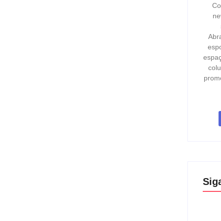
Co
ne
Abr
espo
espaç
col
prom
Sig