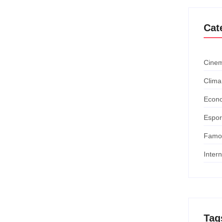
Cat
Cinem
Clima
Econ
Espor
Famo
Inter
Tag