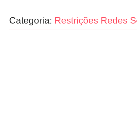
Categoria:
Restrições Redes S
Internacional
Reino Unido proíbe redes sociais
estuda toque de recolher digital
15/06/2026
-
No Comments
Redação MD News
O Reino Unido anunciou nesta segunda-feira (15), por meio do primeiro
redes sociais por jovens menores de 16 anos. Entre as plataformas 
Leia mais