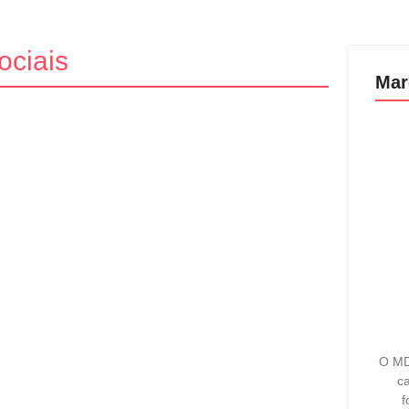
ociais
Mar
 para menores de 16 anos e
-ministro Keir Starmer, que irá proibir a utilização de
afetadas estão TikTok,...
O MD
ca
f