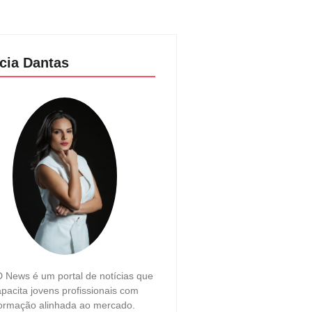
cia Dantas
 News é um portal de notícias que
pacita jovens profissionais com
ormação alinhada ao mercado.