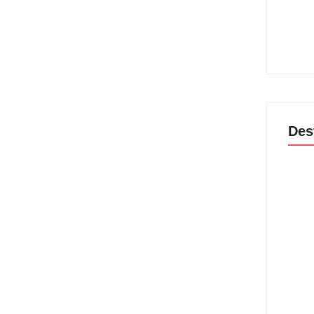
Band 
encam
lança
04/
Des
Lei M
violê
prote
06/
Agres
dispu
guard