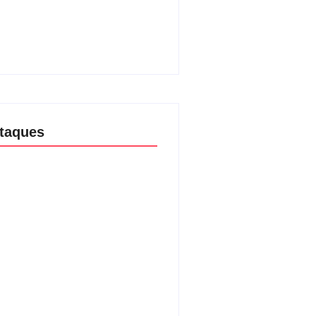
e Luciana Gimenez se
inham para fechar acordo e
r programa ainda em 2026
08/2026
taques
aria da Penha completa 20 anos:
ncia doméstica ainda desafia
ção às mulheres no Brasil
08/2026
são no Shopping Eldorado amplia
ta internacional de mãe pela
a da filha