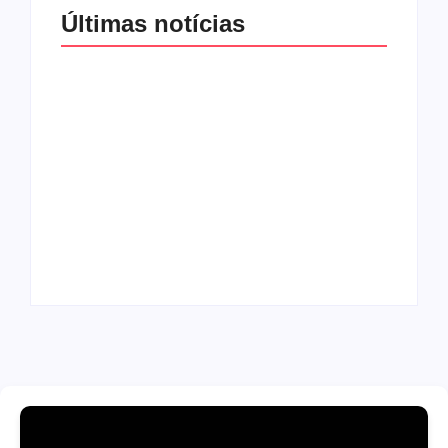
Últimas notícias
Band e Luciana
Gimenez se
encaminham para
fechar acordo e
Os 10 livros mais
lançar programa
lidos no MEC Livros
ainda em 2026
em julho de 2026
By
Redação MD News
By
Redação MD News