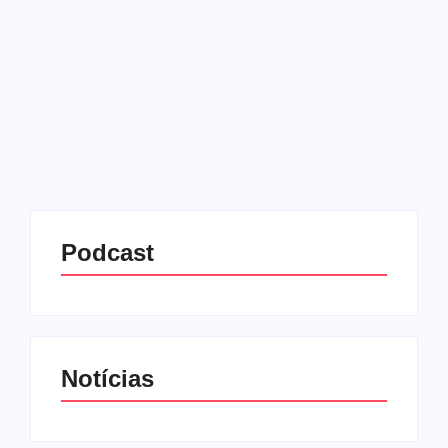
04/06/2025
-
No Comments
Redação MD News
O cofundador da Microsoft, Bill Gates, anunciou um
plano ousado que destina boa parte de sua enorme
fortuna ao avanço dos serviços de saúde e
educação na África. Aos 69 anos de idade,...
Leia mais
Podcast
Notícias