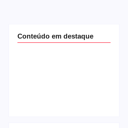
Conteúdo em destaque
Com audiência e
Lei Maria da Penha
faturamento em
completa 20 anos:
baixa, RedeTV! vai
violência doméstica
mexer na
ainda desafia
programação
proteção às
matinal
mulheres no Brasil
By
Redação MD News
By
Redação MD News