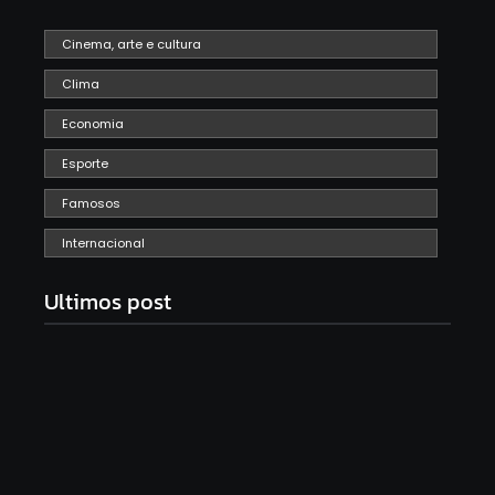
Cinema, arte e cultura
Clima
Economia
Esporte
Famosos
Internacional
Ultimos post