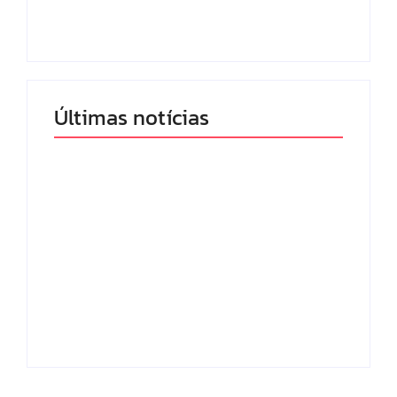
By
Redação MD News
By
Redação MD News
Últimas notícias
Band e Luciana
Gimenez se
encaminham para
fechar acordo e
Os 10 livros mais
lançar programa
lidos no MEC Livros
ainda em 2026
em julho de 2026
By
Redação MD News
By
Redação MD News