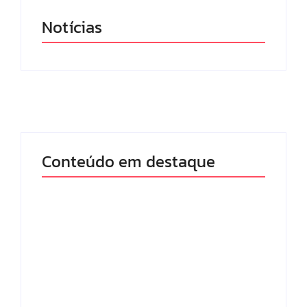
Notícias
Conteúdo em destaque
Com audiência e
Lei Maria da Penha
faturamento em
completa 20 anos:
baixa, RedeTV! vai
violência doméstica
mexer na
ainda desafia
programação
proteção às
matinal
mulheres no Brasil