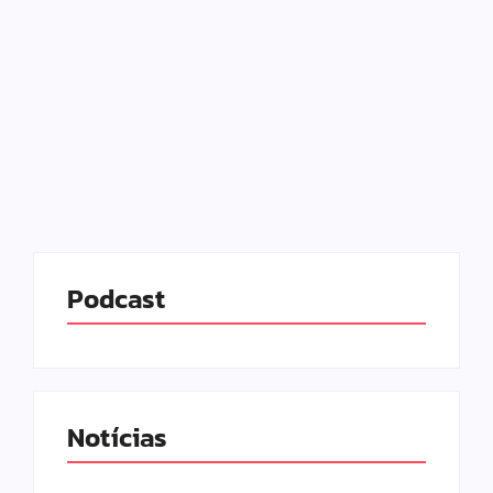
27/05/2025
-
No Comments
Redação MD News
Contratado pelo SBT para tornar a faixa do almoço
mais competitiva, Luiz Bacci estreou com boa
audiência no telejornal local “Alô, Você”. O
ex-“menino de ouro” conseguiu vencer a Band, mas
não superou...
Leia mais
Podcast
Notícias