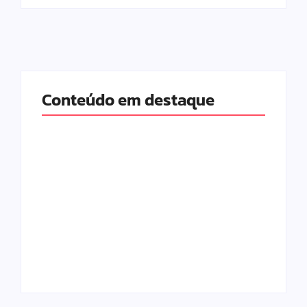
Conteúdo em destaque
Com audiência e
Lei Maria da Penha
faturamento em
completa 20 anos:
baixa, RedeTV! vai
violência doméstica
mexer na
ainda desafia
programação
proteção às
matinal
mulheres no Brasil
By
Redação MD News
By
Redação MD News