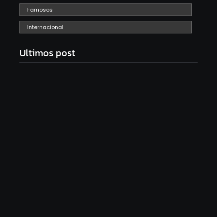
Famosos
Internacional
Ultimos post
Com audiência e faturamento em baixa, RedeTV!
vai mexer na programação matinal
06/08/2026