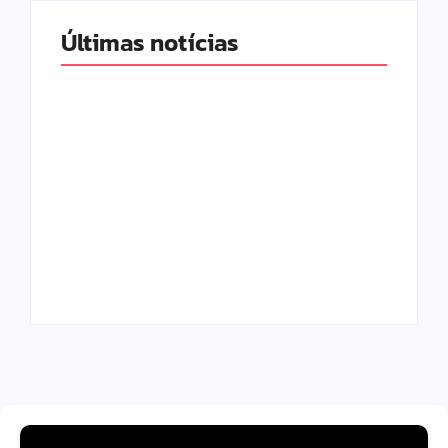
Últimas notícias
Band e Luciana
Gimenez se
encaminham para
fechar acordo e
Os 10 livros mais
lançar programa
lidos no MEC Livros
ainda em 2026
em julho de 2026
By
Redação MD News
By
Redação MD News