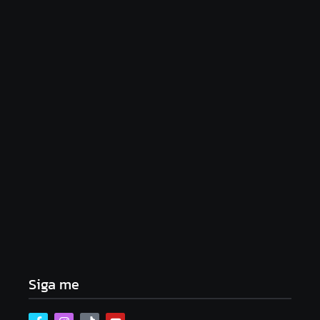
Lei Maria da Penha completa 20 anos: violência
doméstica ainda desafia proteção às mulheres no
Brasil
06/08/2026
Band e Luciana Gimenez se encaminham para
fechar acordo e lançar programa ainda em 2026
04/08/2026
Siga me