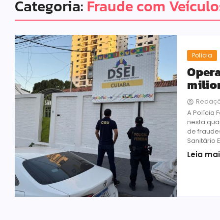
Categoria:
Fraude com Veículo
Polícia
Opera
milio
Redaç
A Polícia
nesta qua
de fraude
Sanitário 
Leia ma