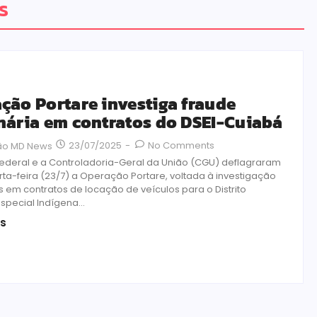
s
ção Portare investiga fraude
nária em contratos do DSEI-Cuiabá
23/07/2025
-
No Comments
ão MD News
 Federal e a Controladoria-Geral da União (CGU) deflagraram
rta-feira (23/7) a Operação Portare, voltada à investigação
s em contratos de locação de veículos para o Distrito
Especial Indígena...
is