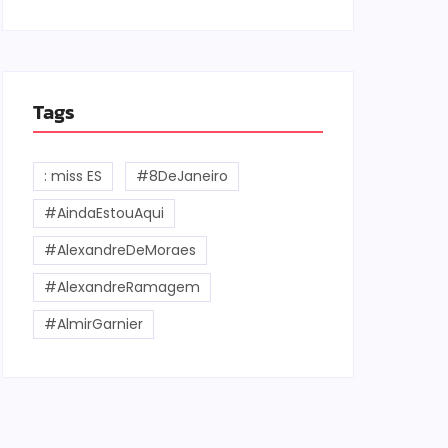
Tags
: miss ES
#8DeJaneiro
#AindaEstouAqui
#AlexandreDeMoraes
#AlexandreRamagem
#AlmirGarnier