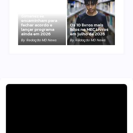
Band e Luciana
Gimenez se
encaminham para
fechar acordo e
Os 10 livros mais
lançar programa
lidos no MEC Livros
ainda em 2026
em julho de 2026
By
Redação MD News
By
Redação MD News