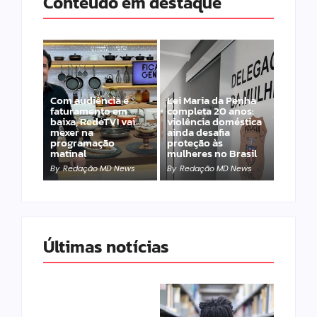
Conteúdo em destaque
Com audiência e
Lei Maria da Penha
faturamento em
completa 20 anos:
baixa, RedeTV! vai
violência doméstica
mexer na
ainda desafia
programação
proteção às
matinal
mulheres no Brasil
By
Redação MD News
By
Redação MD News
Últimas notícias