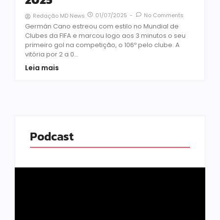
01/07/2025
-
No Comments
Redação MD News
Germán Cano estreou com estilo no Mundial de
Clubes da FIFA e marcou logo aos 3 minutos o seu
primeiro gol na competição, o 106º pelo clube. A
vitória por 2 a 0...
Leia mais
Podcast