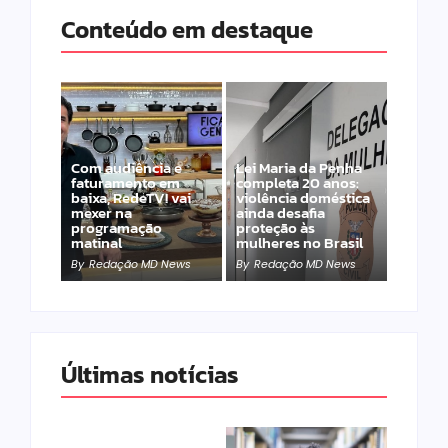
Conteúdo em destaque
Com audiência e
Lei Maria da Penha
faturamento em
completa 20 anos:
baixa, RedeTV! vai
violência doméstica
mexer na
ainda desafia
programação
proteção às
matinal
mulheres no Brasil
By
Redação MD News
By
Redação MD News
Últimas notícias