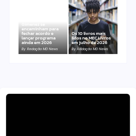
Band e Luciana
Gimenez se
encaminham para
fechar acordo e
Os 10 livros mais
lançar programa
lidos no MEC Livros
ainda em 2026
em julho de 2026
By
Redação MD News
By
Redação MD News