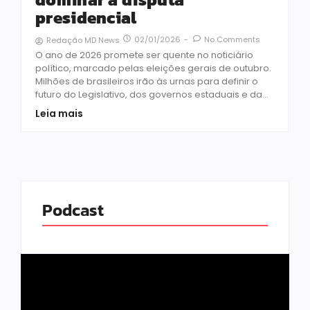
presidencial
02/01/2026
-
No Comments
Redação MD News
O ano de 2026 promete ser quente no noticiário
político, marcado pelas eleições gerais de outubro.
Milhões de brasileiros irão às urnas para definir o
futuro do Legislativo, dos governos estaduais e da...
Leia mais
Podcast