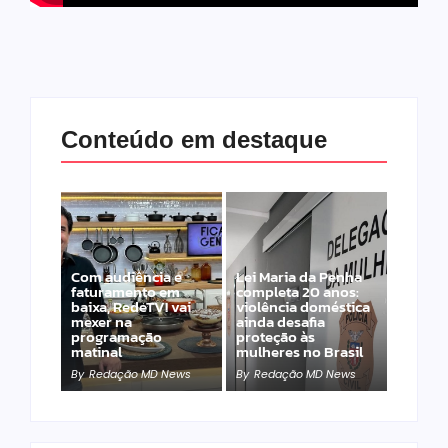
Conteúdo em destaque
Com audiência e
Lei Maria da Penha
faturamento em
completa 20 anos:
baixa, RedeTV! vai
violência doméstica
mexer na
ainda desafia
programação
proteção às
matinal
mulheres no Brasil
By
Redação MD News
By
Redação MD News