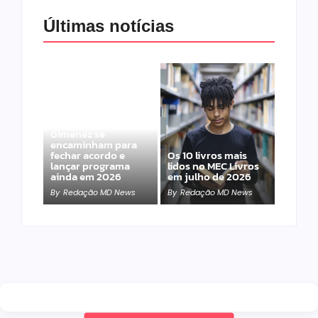
Últimas notícias
Band e Luciana
Gimenez se
encaminham para
fechar acordo e
Os 10 livros mais
lançar programa
lidos no MEC Livros
ainda em 2026
em julho de 2026
By
Redação MD News
By
Redação MD News