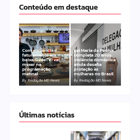
Conteúdo em destaque
Com audiência e
Lei Maria da Penha
faturamento em
completa 20 anos:
baixa, RedeTV! vai
violência doméstica
mexer na
ainda desafia
programação
proteção às
matinal
mulheres no Brasil
By
Redação MD News
By
Redação MD News
Últimas notícias