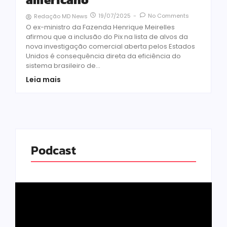
19/07/2025
-
No Comments
Redação MD News
O ex-ministro da Fazenda Henrique Meirelles
afirmou que a inclusão do Pix na lista de alvos da
nova investigação comercial aberta pelos Estados
Unidos é consequência direta da eficiência do
sistema brasileiro de...
Leia mais
Podcast