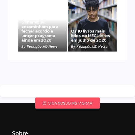
Band e Luciana
Gimenez se
encaminham para
fechar acordo e
Os 10 livros mais
lançar programa
lidos no MEC Livros
ainda em 2026
em julho de 2026
By
Redação MD News
By
Redação MD News
SIGA NOSSO INSTAGRAM
Sobre