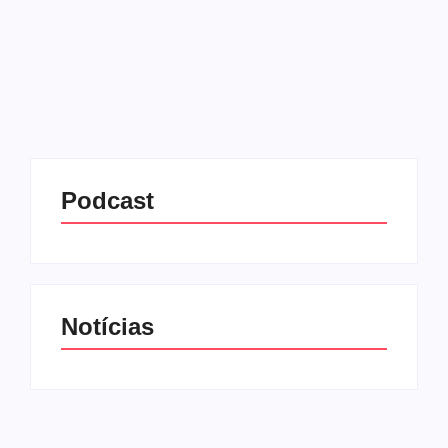
Armando Vanucci. Se fechar com a emissora do
Morumbi, o empresário...
Leia mais
Podcast
Notícias