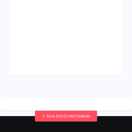
Band e Luciana
Gimenez se
encaminham para
fechar acordo e
Os 10 livros mais
lançar programa
lidos no MEC Livros
ainda em 2026
em julho de 2026
By
Redação MD News
By
Redação MD News
SIGA NOSSO INSTAGRAM