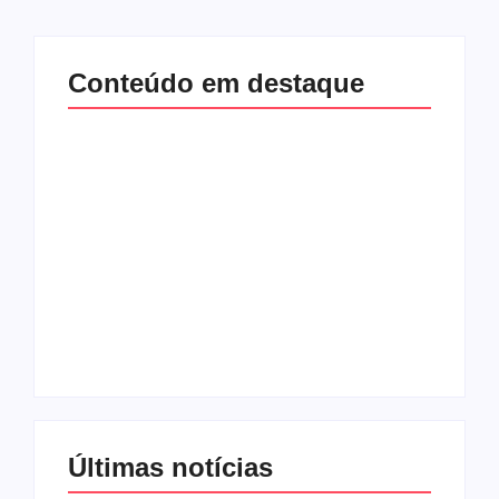
Conteúdo em destaque
Com audiência e
Lei Maria da Penha
faturamento em
completa 20 anos:
baixa, RedeTV! vai
violência doméstica
mexer na
ainda desafia
programação
proteção às
matinal
mulheres no Brasil
By
Redação MD News
By
Redação MD News
Últimas notícias