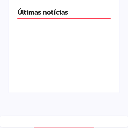
Últimas notícias
Band e Luciana
Gimenez se
encaminham para
fechar acordo e
Os 10 livros mais
lançar programa
lidos no MEC Livros
ainda em 2026
em julho de 2026
By
Redação MD News
By
Redação MD News