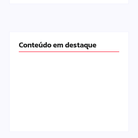
Conteúdo em destaque
Com audiência e
Lei Maria da Penha
faturamento em
completa 20 anos:
baixa, RedeTV! vai
violência doméstica
mexer na
ainda desafia
programação
proteção às
matinal
mulheres no Brasil
By
Redação MD News
By
Redação MD News