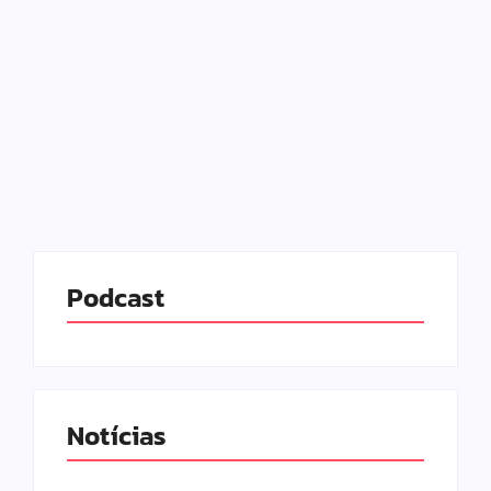
07/07/2025
-
No Comments
Redação MD News
Uma denúncia anônima levou o Conselho Tutelar e
a Guarda Municipal de Araucária, na Região
Metropolitana de Curitiba, a flagrar uma cena de
extrema gravidade dentro de uma escola particular
da cidade. Na...
Leia mais
Podcast
Notícias