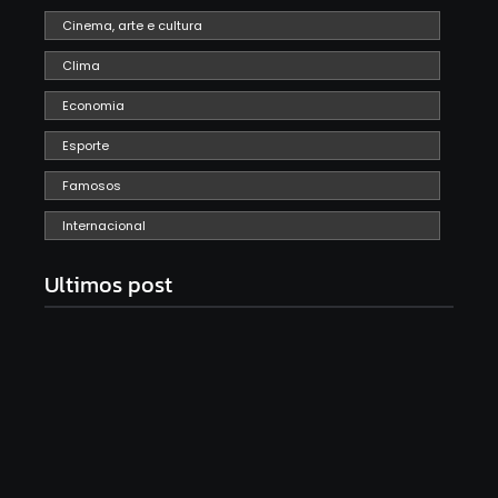
Cinema, arte e cultura
Clima
Economia
Esporte
Famosos
Internacional
Ultimos post