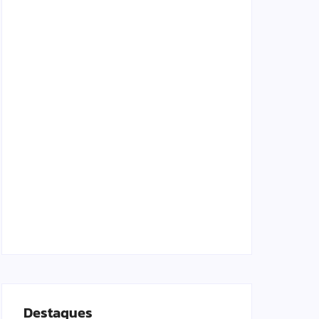
Lei Maria da Penha completa 20 anos:
violência doméstica ainda desafia proteção
às mulheres no Brasil
06/08/2026
Band e Luciana Gimenez se encaminham
para fechar acordo e lançar programa
ainda em 2026
04/08/2026
Destaques