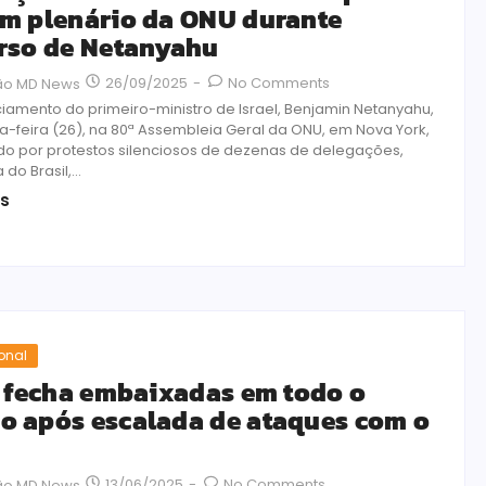
m plenário da ONU durante
rso de Netanyahu
26/09/2025
-
No Comments
ão MD News
iamento do primeiro-ministro de Israel, Benjamin Netanyahu,
ta-feira (26), na 80ª Assembleia Geral da ONU, em Nova York,
do por protestos silenciosos de dezenas de delegações,
 do Brasil,...
is
ional
l fecha embaixadas em todo o
 após escalada de ataques com o
13/06/2025
-
No Comments
ão MD News