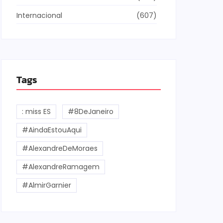
Internacional
(607)
Tags
: miss ES
#8DeJaneiro
#AindaEstouAqui
#AlexandreDeMoraes
#AlexandreRamagem
#AlmirGarnier