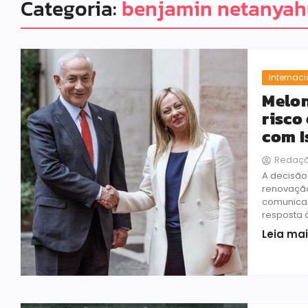
Categoria:
benjamin netanya
Internac
Melon
risco
com I
Redaç
A decisão
renovação
comunicad
resposta à
Leia ma