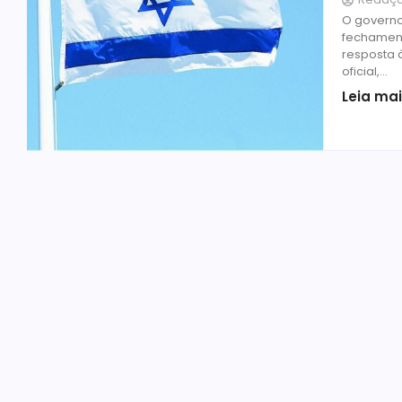
O governo 
fechament
resposta 
oficial,...
Leia ma