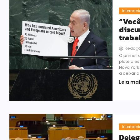
Internac
“Você
discu
traba
Redaç
O primeir
plateia e
Nova York
a deixar a
Leia ma
Internac
Deleg