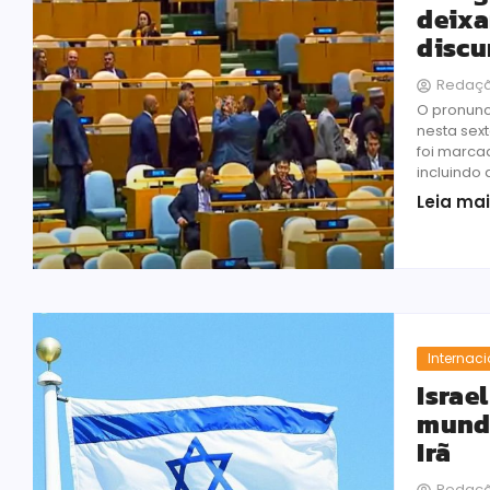
deixa
discu
Redaç
O pronunc
nesta sex
foi marca
incluindo a
Leia ma
Internac
Israe
mundo
Irã
Redaç