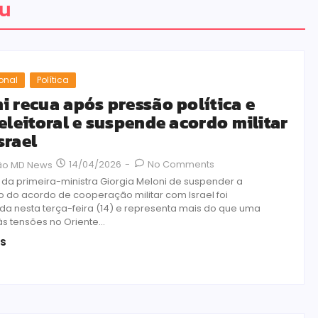
hu
ional
Política
i recua após pressão política e
 eleitoral e suspende acordo militar
srael
14/04/2026
-
No Comments
ão MD News
 da primeira-ministra Giorgia Meloni de suspender a
 do acordo de cooperação militar com Israel foi
a nesta terça-feira (14) e representa mais do que uma
s tensões no Oriente...
is