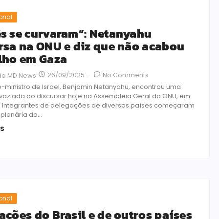
ional
s se curvaram”: Netanyahu
rsa na ONU e diz que não acabou
lho em Gaza
26/09/2025
-
No Comments
ão MD News
o-ministro de Israel, Benjamin Netanyahu, encontrou uma
svaziada ao discursar hoje na Assembleia Geral da ONU, em
. Integrantes de delegações de diversos países começaram
 plenária da...
is
ional
ações do Brasil e de outros países