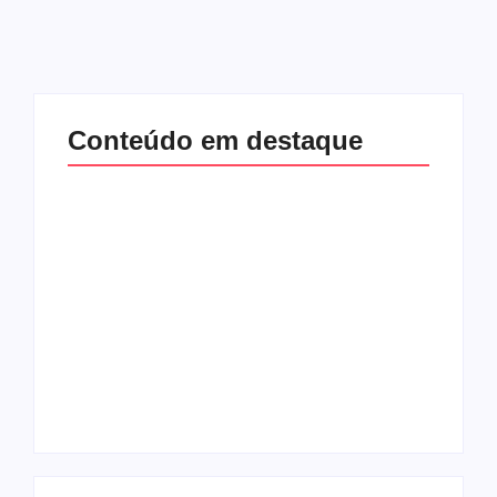
Conteúdo em destaque
Com audiência e
Lei Maria da Penha
faturamento em
completa 20 anos:
baixa, RedeTV! vai
violência doméstica
mexer na
ainda desafia
programação
proteção às
matinal
mulheres no Brasil
By
Redação MD News
By
Redação MD News