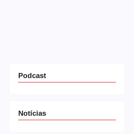
22/07/2025
-
No Comments
Redação MD News
Destino europeu para Lukas Bergmann: o ponteiro
de 21 anos deixa o Sesi-Bauru e vai reforçar o
Piacenza, da Itália, a partir da próxima temporada. O
time italiano pagou a multa rescisória do...
Leia mais
Podcast
Notícias