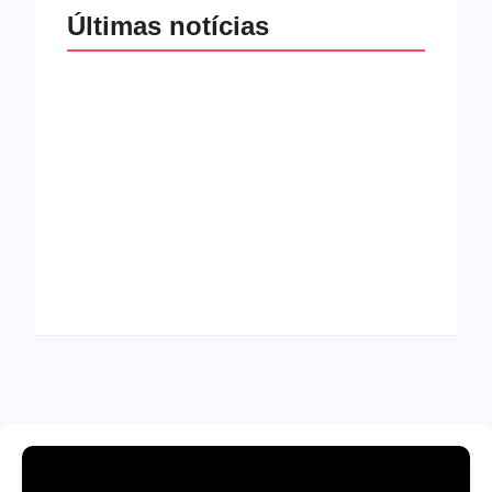
Últimas notícias
Band e Luciana
Gimenez se
encaminham para
fechar acordo e
Os 10 livros mais
lançar programa
lidos no MEC Livros
ainda em 2026
em julho de 2026
By
Redação MD News
By
Redação MD News