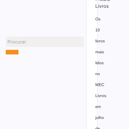
Os
10
livros
mais
lidos
no
MEC
Livros
em
julho
de