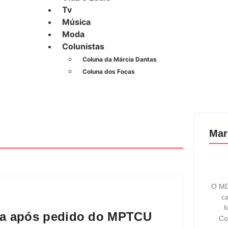
Tv
Música
Moda
Colunistas
Coluna da Márcia Dantas
Coluna dos Focas
Mar
O MD
ca
f
sa após pedido do MPTCU
Co