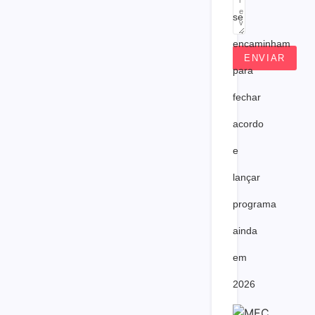
se
encaminham
ENVIAR
para
fechar
acordo
e
lançar
programa
ainda
em
2026