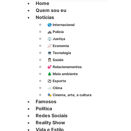
Home
Quem sou eu
Notícias
🌎 Internacional
🚓 Polícia
⚖️ Justiça
📈 Economia
💻 Tecnologia
👩🏻‍⚕️ Saúde
💕 Relacionamentos
🌲 Meio ambiente
⚽︎ Esporte
☁️ Clima
🎭 Cinema, arte, e cultura
Famosos
Política
Redes Sociais
Reality Show
Vida e Estilo