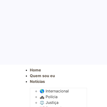
Home
Quem sou eu
Notícias
🌎 Internacional
🚓 Polícia
⚖️ Justiça