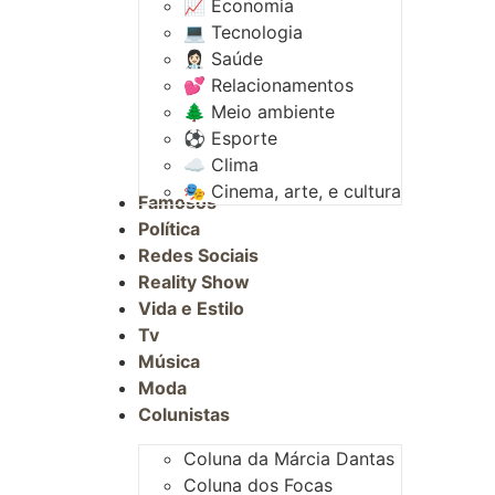
📈 Economia
💻 Tecnologia
👩🏻‍⚕️ Saúde
💕 Relacionamentos
🌲 Meio ambiente
⚽︎ Esporte
☁️ Clima
🎭 Cinema, arte, e cultura
Famosos
Política
Redes Sociais
Reality Show
Vida e Estilo
Tv
Música
Moda
Colunistas
Coluna da Márcia Dantas
Coluna dos Focas