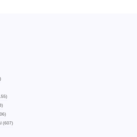
)
155)
3)
06)
l
(607)