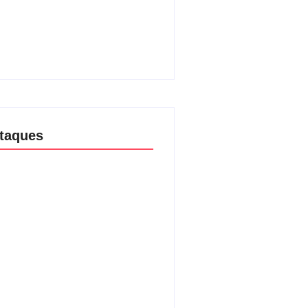
e Luciana Gimenez se
inham para fechar acordo e
r programa ainda em 2026
08/2026
taques
aria da Penha completa 20 anos:
ncia doméstica ainda desafia
ção às mulheres no Brasil
08/2026
são no Shopping Eldorado amplia
ta internacional de mãe pela
a da filha