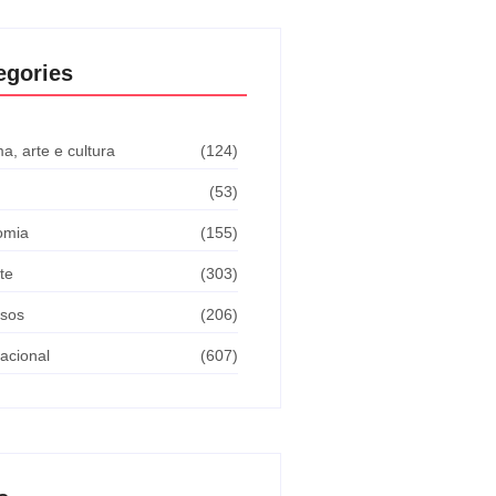
egories
a, arte e cultura
(124)
(53)
omia
(155)
te
(303)
sos
(206)
nacional
(607)