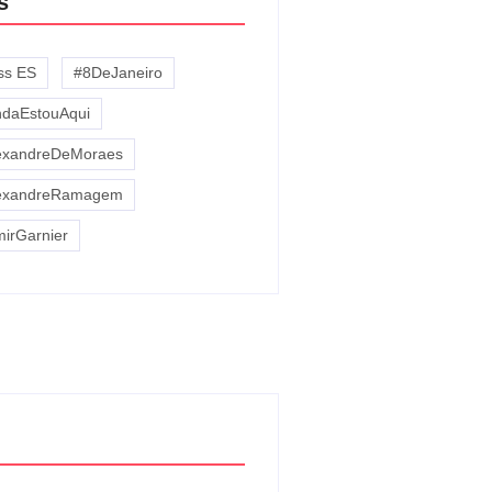
s
iss ES
#8DeJaneiro
ndaEstouAqui
exandreDeMoraes
exandreRamagem
mirGarnier