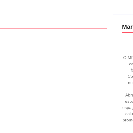
Mar
O MD
ca
f
Co
ne
Abr
espo
espaç
col
prom