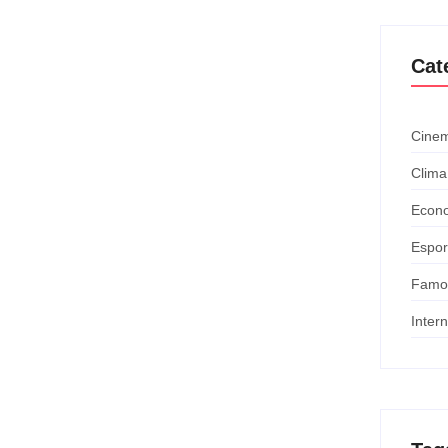
Cat
Cinem
Clima
Econ
Espor
Famo
Inter