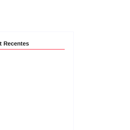
t Recentes
udiência e faturamento em baixa,
TV! vai mexer na programação
al
08/2026
aria da Penha completa 20 anos:
ncia doméstica ainda desafia
ção às mulheres no Brasil
08/2026