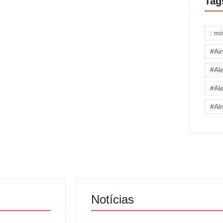
Tag
: m
#Ai
#Al
#Al
#Al
Notícias