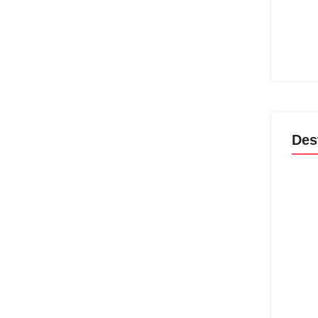
Band 
encam
lança
04/
Des
Lei M
violê
prote
06/
Agres
dispu
guard