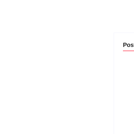
atleta que espancou
ressões na cadeia
Pos
cídio após agredir a namorada com 61 socos dentro de um
ópria...
Com a
Rede
matin
06/
Lei M
violê
prote
06/