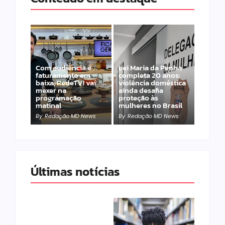
Com audiência e
Lei Maria da Penha
faturamento em
completa 20 anos:
baixa, RedeTV! vai
violência doméstica
mexer na
ainda desafia
programação
proteção às
matinal
mulheres no Brasil
By
Redação MD News
By
Redação MD News
Últimas notícias