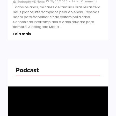
15/06/2026
-
No Comments
Redação MD News
Todos os anos, milhares de famílias brasileiras têm
seus planos interrompidos pela violência. Pessoas
saem para trabalhar e não voltam para casa.
Sonhos são interrompidos e vidas mudam para
sempre. A delegada Maria...
Leia mais
Podcast