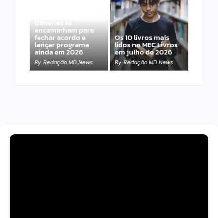
Band e Luciana
Gimenez se
encaminham para
fechar acordo e
Os 10 livros mais
lançar programa
lidos no MEC Livros
ainda em 2026
em julho de 2026
By
Redação MD News
By
Redação MD News