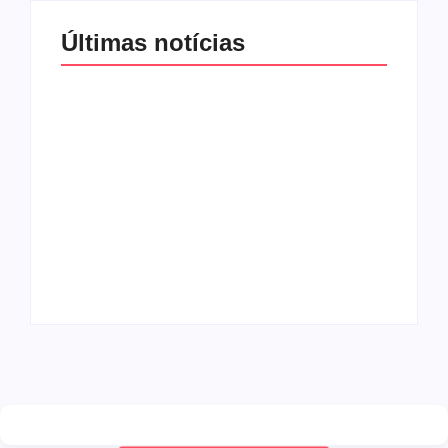
Últimas notícias
Band e Luciana
Gimenez se
encaminham para
fechar acordo e
Os 10 livros mais
lançar programa
lidos no MEC Livros
ainda em 2026
em julho de 2026
By
Redação MD News
By
Redação MD News