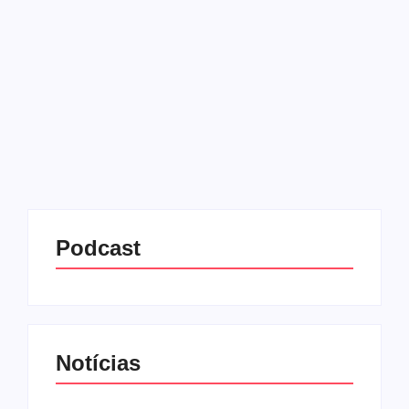
16/07/2025
-
No Comments
Redação MD News
O Conselho de Ética da Câmara dos Deputados
aprovou nesta terça-feira (15) a suspensão do
mandato do deputado André Janones (Avante-MG)
por um período de 90 dias. A medida foi tomada
após representação...
Leia mais
Podcast
Notícias