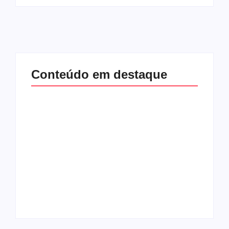
Conteúdo em destaque
Com audiência e
Lei Maria da Penha
faturamento em
completa 20 anos:
baixa, RedeTV! vai
violência doméstica
mexer na
ainda desafia
programação
proteção às
matinal
mulheres no Brasil
By
Redação MD News
By
Redação MD News