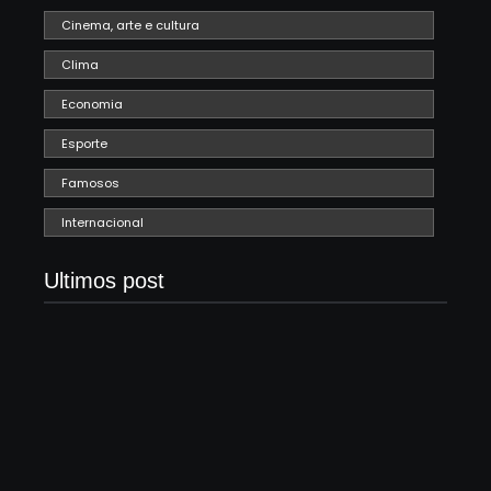
Cinema, arte e cultura
Clima
Economia
Esporte
Famosos
Internacional
Ultimos post