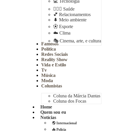
💻 Tecnologia
👩🏻‍⚕️ Saúde
💕 Relacionamentos
🌲 Meio ambiente
⚽︎ Esporte
☁️ Clima
🎭 Cinema, arte, e cultura
Famosos
Política
Redes Sociais
Reality Show
Vida e Estilo
Tv
Música
Moda
Colunistas
Coluna da Márcia Dantas
Coluna dos Focas
Home
Quem sou eu
Notícias
🌎 Internacional
🚓 Polícia