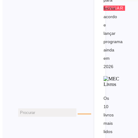
fechar
ENVIAR
acordo
e
lançar
programa
ainda
em
2026
Os
10
livros
mais
lidos