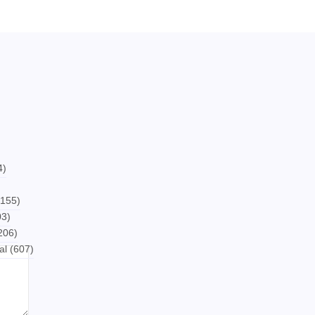
4)
155)
3)
206)
al
(607)