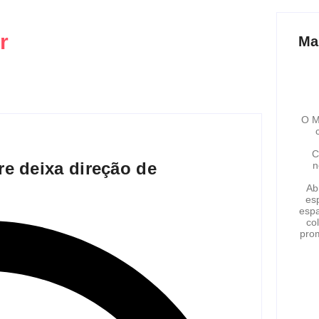
r
Ma
O M
C
re deixa direção de
n
Ab
esp
espa
co
pro