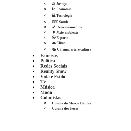
⚖️ Justiça
📈 Economia
💻 Tecnologia
👩🏻‍⚕️ Saúde
💕 Relacionamentos
🌲 Meio ambiente
⚽︎ Esporte
☁️ Clima
🎭 Cinema, arte, e cultura
Famosos
Política
Redes Sociais
Reality Show
Vida e Estilo
Tv
Música
Moda
Colunistas
Coluna da Márcia Dantas
Coluna dos Focas