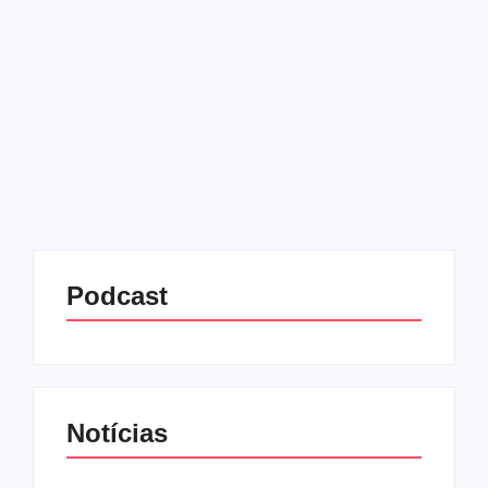
18/07/2025
-
No Comments
Redação MD News
A sexta-feira (18) começou com mais um capítulo
de tensão política e jurídica no Brasil. A Polícia
Federal deflagrou uma operação que tem como
principal alvo o ex-presidente Jair Bolsonaro (PL),
cumprindo mandados...
Leia mais
Podcast
Notícias