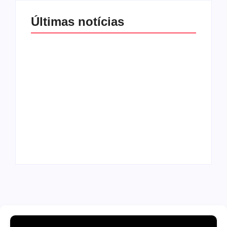
Últimas notícias
Band e Luciana
Gimenez se
encaminham para
fechar acordo e
Os 10 livros mais
lançar programa
lidos no MEC Livros
ainda em 2026
em julho de 2026
By
Redação MD News
By
Redação MD News