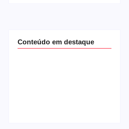
Conteúdo em destaque
Com audiência e
Lei Maria da Penha
faturamento em
completa 20 anos:
baixa, RedeTV! vai
violência doméstica
mexer na
ainda desafia
programação
proteção às
matinal
mulheres no Brasil
By
Redação MD News
By
Redação MD News