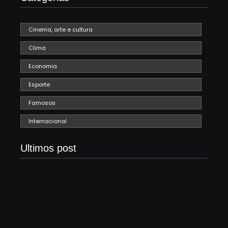
Cinema, arte e cultura
Clima
Economia
Esporte
Famosos
Internacional
Ultimos post