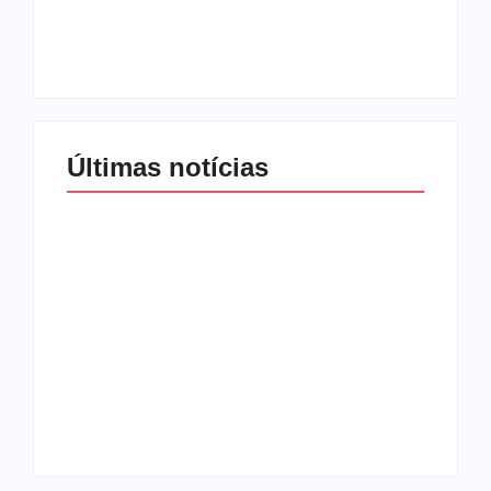
proteção às
lançar programa
mulheres no Brasil
ainda em 2026
By
Redação MD News
By
Redação MD News
Últimas notícias
Agressão no
Shopping Eldorado
amplia disputa
Os 10 livros mais
internacional de
lidos no MEC Livros
mãe pela guarda da
em julho de 2026
filha
By
Redação MD News
By
Redação MD News