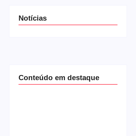
Notícias
Conteúdo em destaque
Lei Maria da Penha
Band e Luciana
completa 20 anos:
Gimenez se
violência doméstica
encaminham para
ainda desafia
fechar acordo e