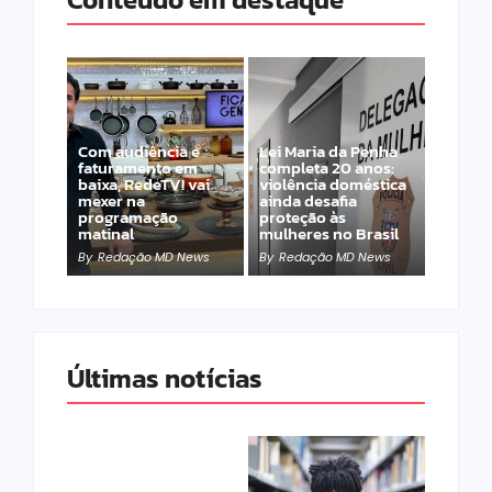
Com audiência e
Lei Maria da Penha
faturamento em
completa 20 anos:
baixa, RedeTV! vai
violência doméstica
mexer na
ainda desafia
programação
proteção às
matinal
mulheres no Brasil
By
Redação MD News
By
Redação MD News
Últimas notícias