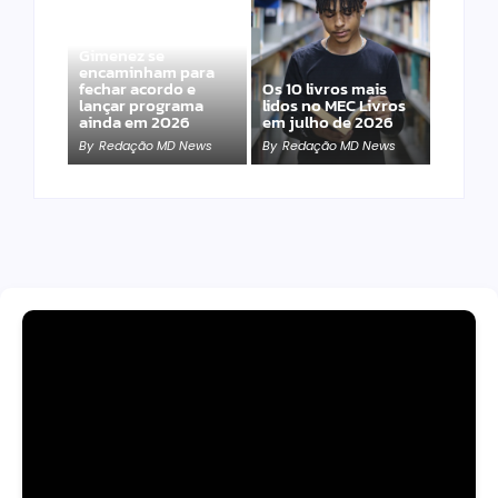
Band e Luciana
Gimenez se
encaminham para
fechar acordo e
Os 10 livros mais
lançar programa
lidos no MEC Livros
ainda em 2026
em julho de 2026
By
Redação MD News
By
Redação MD News