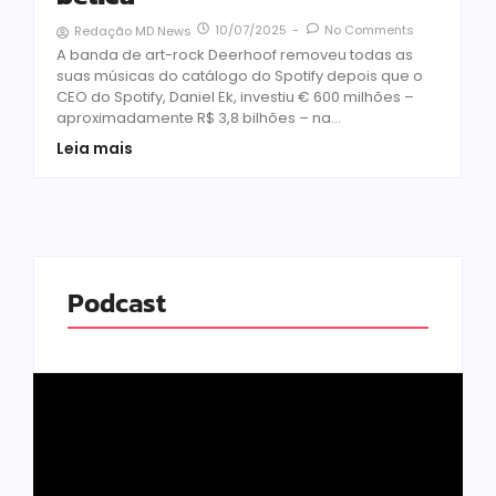
10/07/2025
-
No Comments
Redação MD News
A banda de art-rock Deerhoof removeu todas as
suas músicas do catálogo do Spotify depois que o
CEO do Spotify, Daniel Ek, investiu € 600 milhões –
aproximadamente R$ 3,8 bilhões – na...
Leia mais
Podcast