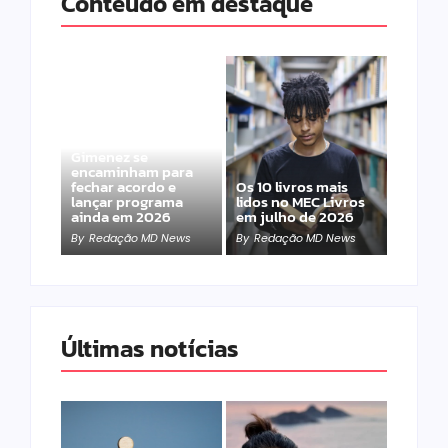
Conteúdo em destaque
Band e Luciana
Gimenez se
encaminham para
fechar acordo e
Os 10 livros mais
lançar programa
lidos no MEC Livros
ainda em 2026
em julho de 2026
By
Redação MD News
By
Redação MD News
Últimas notícias