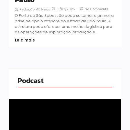
13/07/2025
-
No Comments
Redação MD News
O Porto de São Sebastião pode se tornar a primeira
base de apoio offshore do estado de São Paulo. A
estrutura pode oferecer uma melhor logística para
as operações de exploração, produção e...
Leia mais
Podcast