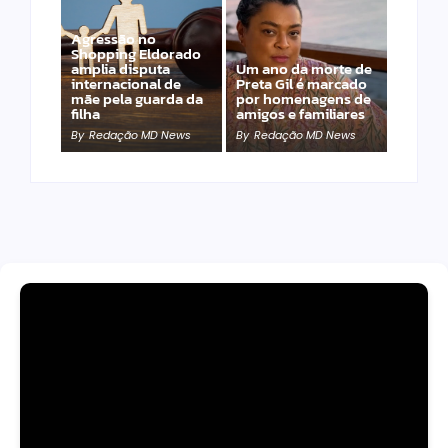
Agressão no
Shopping Eldorado
amplia disputa
Um ano da morte de
internacional de
Preta Gil é marcado
mãe pela guarda da
por homenagens de
filha
amigos e familiares
By
Redação MD News
By
Redação MD News