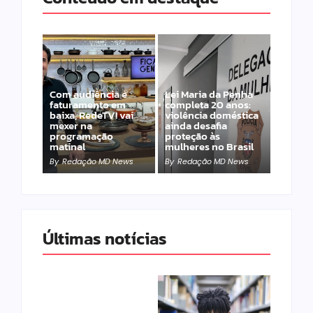
Com audiência e
Lei Maria da Penha
faturamento em
completa 20 anos:
baixa, RedeTV! vai
violência doméstica
mexer na
ainda desafia
programação
proteção às
matinal
mulheres no Brasil
By
Redação MD News
By
Redação MD News
Últimas notícias