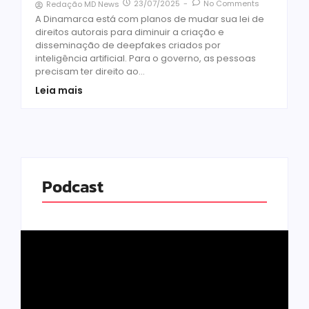
23/07/2025
-
No Comments
Redação MD News
A Dinamarca está com planos de mudar sua lei de
direitos autorais para diminuir a criação e
disseminação de deepfakes criados por
inteligência artificial. Para o governo, as pessoas
precisam ter direito ao...
Leia mais
Podcast