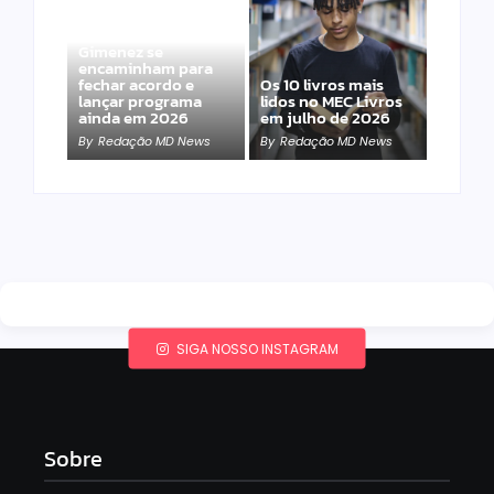
Band e Luciana
Gimenez se
encaminham para
fechar acordo e
Os 10 livros mais
lançar programa
lidos no MEC Livros
ainda em 2026
em julho de 2026
By
Redação MD News
By
Redação MD News
SIGA NOSSO INSTAGRAM
Sobre