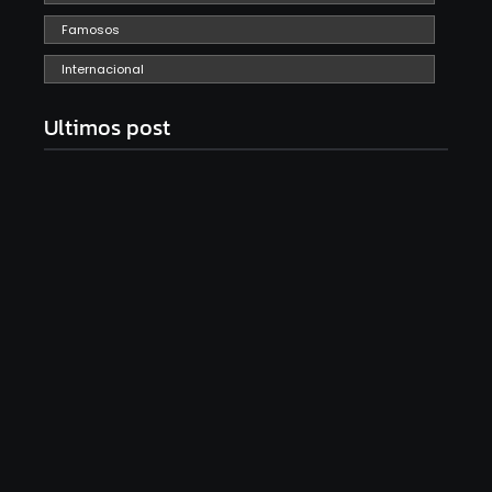
Famosos
Internacional
Ultimos post
Com audiência e faturamento em baixa, RedeTV!
vai mexer na programação matinal