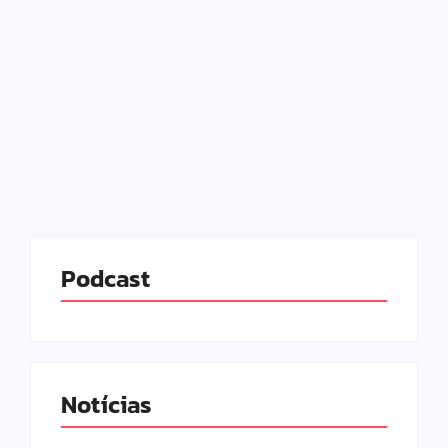
história
24/06/2025
-
No Comments
Redação MD News
A Bienal do Livro Rio 2025 encerrou neste último
domingo (22) com um marco histórico: 740 mil
pessoas passaram pelo Riocentro, na Zona Oeste
da capital fluminense. Este foi o maior público já...
Leia mais
Podcast
Notícias