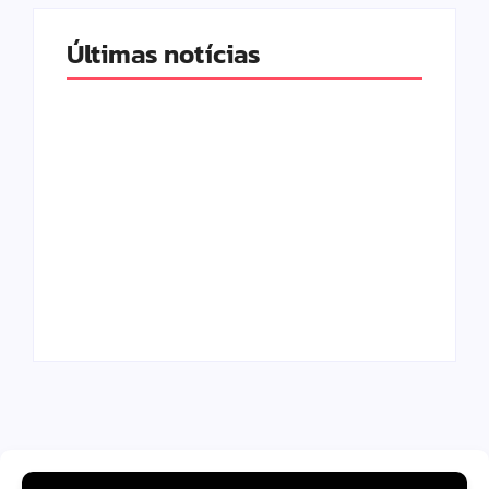
Últimas notícias
Band e Luciana
Gimenez se
encaminham para
fechar acordo e
Os 10 livros mais
lançar programa
lidos no MEC Livros
ainda em 2026
em julho de 2026
By
Redação MD News
By
Redação MD News