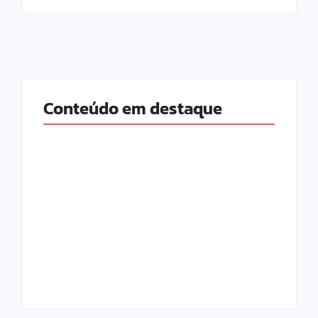
Conteúdo em destaque
Com audiência e
Lei Maria da Penha
faturamento em
completa 20 anos:
baixa, RedeTV! vai
violência doméstica
mexer na
ainda desafia
programação
proteção às
matinal
mulheres no Brasil
By
Redação MD News
By
Redação MD News