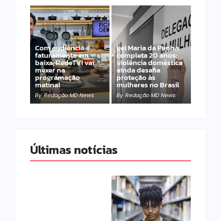
Com audiência e
Lei Maria da Penha
faturamento em
completa 20 anos:
baixa, RedeTV! vai
violência doméstica
mexer na
ainda desafia
programação
proteção às
matinal
mulheres no Brasil
By
Redação MD News
By
Redação MD News
Últimas notícias
Band e Luciana