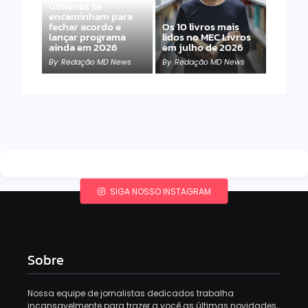
Gimenez se
encaminham para
fechar acordo e
Os 10 livros mais
lançar programa
lidos no MEC Livros
ainda em 2026
em julho de 2026
By
Redação MD News
By
Redação MD News
SIGA NOSSO INSTAGRAM
Sobre
Nossa equipe de jornalistas dedicados trabalha
incansavelmente para trazer a você as últimas novidades,